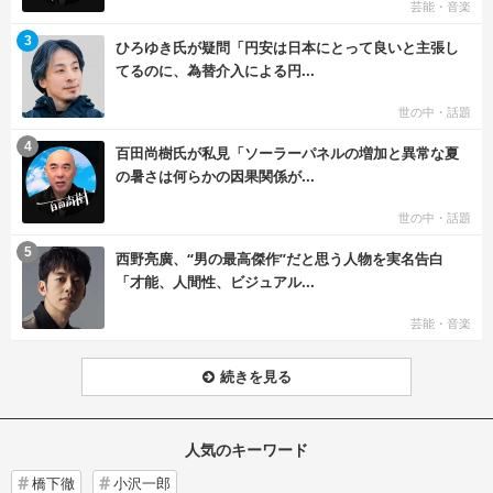
芸能・音楽
む
3
ひろゆき氏が疑問「円安は日本にとって良いと主張し
てるのに、為替介入による円...
世の中・話題
む
4
百田尚樹氏が私見「ソーラーパネルの増加と異常な夏
の暑さは何らかの因果関係が...
世の中・話題
む
5
西野亮廣、“男の最高傑作”だと思う人物を実名告白
「才能、人間性、ビジュアル...
芸能・音楽
続きを見る
人気のキーワード
橋下徹
小沢一郎