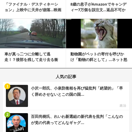
「ファイナル・デスティネーシ
8歳の息子がAmazonでキャンデ
ョン」上映中に天井が崩落…映画
ィー7万個を誤注文…返品不可か
と現実の重なりに...
ら感動の結末へ
記事を読む
車が真っ二つに分離して逃
動物園がペットの寄付を呼びか
走！？後部を残して走り去る衝
け「動物の餌として」…ネット怒
撃映像が話題に
りの声「ペットは...
人気の記事
む
1
小沢一郎氏、小泉防衛相を再び猛批判「絶望的」「早
く辞めさせないとこの国の国...
政治
む
2
百田尚樹氏、れいわ新選組の新代表を批判「こんなの
が党の代表ってどんなギャグ...