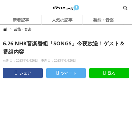
新着記事
人気の記事
芸能・音楽
グ
芸能・音楽

グ
ッ
ト
6.26 NHK音楽番組「SONGS」今夜放送！ゲスト＆
ニ
ュ
ー
番組内容
ス
公開日：2025年6月26日
更新日：2025年6月26日
シェア
ツイート
送る