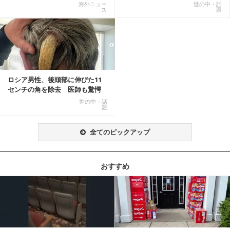
ら感動の結末へ
燃、Xでトレ...
海外ニュー
世の中・話
ス
題
ロシア男性、後頭部に伸びた11
センチの角を除去 医師も驚愕
「医師人生で初」
世の中・話
題
全てのピックアップ
おすすめ
記事を読む