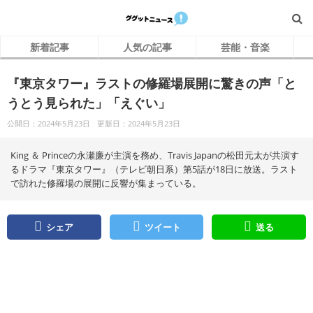
新着記事
人気の記事
芸能・音楽
『東京タワー』ラストの修羅場展開に驚きの声「と
うとう見られた」「えぐい」
公開日：2024年5月23日
更新日：2024年5月23日
King ＆ Princeの永瀬廉が主演を務め、Travis Japanの松田元太が共演す
るドラマ『東京タワー』（テレビ朝日系）第5話が18日に放送。ラスト
で訪れた修羅場の展開に反響が集まっている。
シェア
ツイート
送る