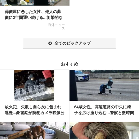
葬儀屋に恋した女性、他人の葬
儀に2年間通い続ける…衝撃的な
結末に
海外ニュー
ス
全てのピックアップ
おすすめ
記事を読む
放火犯、失敗し自ら炎に包まれ
64歳女性、高速道路の中央に椅
逃走…豪警察が防犯カメラ映像公
子を広げ座り込む…警察と数時間
開
にらみ合い
記事を読む