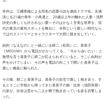
本作は、江國香織による同名の恋愛小説を連続ドラマ化。永瀬
演じる21歳の青年・小島透と、20歳以上年の離れた人妻・浅野
詩史の美しくも許されない愛―そのはかなく甘美な世界を、現
代の東京の最旬スポットを舞台に、令和という新しい時代なら
ではのストーリーとキャラクターで大胆に描き出していく。
由利（なえなの）と一緒にいる耕二（松田）に、喜美子
（MEGUMI）から電話がかかってくる。「今から会いたい」と
無理を言う喜美子に耕二が応えられずにいると、そこに由利が
声をかけてしまい、その声を電話の向こうで聞いた喜美子は、
激しい嫉妬に駆られた。
その後、耕二と喜美子は、喜美子の自宅で激しく抱き合う。す
るとそこに学校から帰ってきた喜美子の娘・比奈（池田朱那）
の姿が。比奈は窓から二人が裸で抱き合っている姿を目撃しま
った。