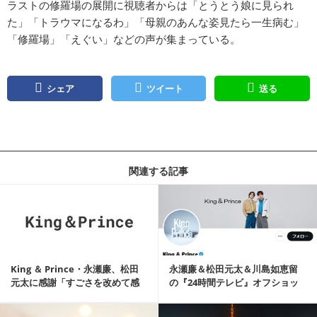
ラストの修羅場の展開に視聴者からは「とうとう娘に見られ
た」「トラウマになるわ」「母親のあんな姿見たら一生病む」
「修羅場」「えぐい」などの声が集まっている。
シェア
ツイート
送る
関連する記事
記事を読む
King ＆ Prince・永瀬廉、松田
永瀬廉＆松田元太＆川島如恵留
元太に感謝「すごさを改めて感
の『24時間テレビ』オフショッ
じて感動」
トに反響「心強い仲間」
記事を読む