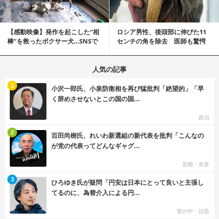
【感動映像】発作を起こした“相
ロシア男性、後頭部に伸びた11
棒”を救ったボクサー犬…SNSで
センチの角を除去 医師も驚愕
称賛の声殺到...
「医師人生で初」
人気の記事
む
1
小沢一郎氏、小泉防衛相を再び猛批判「絶望的」「早
く辞めさせないとこの国の国...
政治
む
2
百田尚樹氏、れいわ新選組の新代表を批判「こんなの
が党の代表ってどんなギャグ...
芸能・音楽
む
3
ひろゆき氏が疑問「円安は日本にとって良いと主張し
てるのに、為替介入による円...
世の中・話題