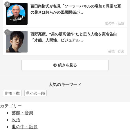
む
4
百田尚樹氏が私見「ソーラーパネルの増加と異常な夏
の暑さは何らかの因果関係が...
世の中・話題
む
5
西野亮廣、“男の最高傑作”だと思う人物を実名告白
「才能、人間性、ビジュアル...
芸能・音楽
続きを見る
人気のキーワード
橋下徹
小沢一郎
カテゴリー
芸能・音楽
政治
世の中・話題