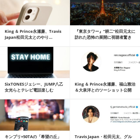
King ＆ Prince永瀬廉、Travis
『東京タワー』“耕二”松田元太に
Japan松田元太とのやり...
訪れた恐怖の展開に視聴者驚き
「修羅場すぎ」...
記事を読む
SixTONESジェシー、JUMP八乙
King ＆ Prince永瀬廉、福山雅治
女光らとテレビ電話楽しむ
＆大泉洋とのツーショット公開
「大...
記事を読む
キンプリ×50TAの「希望の丘」
Travis Japan・松田元太、グル