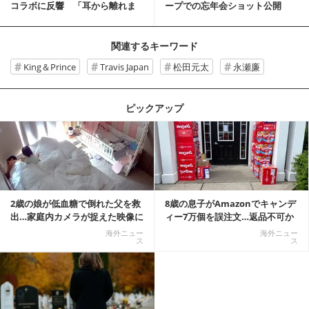
コラボに反響 「耳から離れま
ープでの忘年会ショット公開
せん」「相性最...
メンバ...
関連するキーワード
King＆Prince
Travis Japan
松田元太
永瀬廉
ピックアップ
記事を読む
2歳の娘が低血糖で倒れた父を救
8歳の息子がAmazonでキャンデ
出…家庭内カメラが捉えた映像に
ィー7万個を誤注文…返品不可か
称賛の声相次ぐ
ら感動の結末へ
海外ニュー
海外ニュー
ス
ス