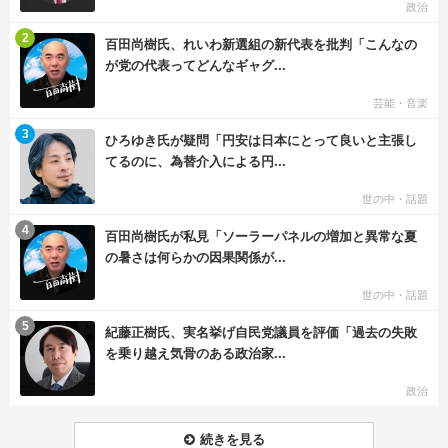
政治
む
2
百田尚樹氏、れいわ新選組の新代表を批判「こんなの
が党の代表ってどんなギャグ...
芸能・音楽
む
3
ひろゆき氏が疑問「円安は日本にとって良いと主張し
てるのに、為替介入による円...
世の中・話題
む
4
百田尚樹氏が私見「ソーラーパネルの増加と異常な夏
の暑さは何らかの因果関係が...
世の中・話題
む
5
紀藤正樹氏、実名挙げ自民党議員を評価「過去の失敗
を乗り越え気骨のある政治家...
政治
続きを見る