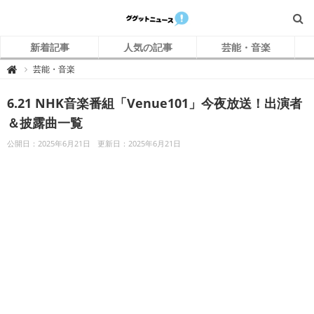
新着記事
人気の記事
芸能・音楽
グ
芸能・音楽

グ
ッ
ト
6.21 NHK音楽番組「Venue101」今夜放送！出演者
ニ
ュ
ー
＆披露曲一覧
ス
公開日：2025年6月21日
更新日：2025年6月21日