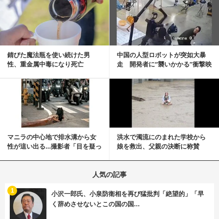
記事を読む
錆びた魔法瓶を使い続けた男
中国の人型ロボットが突如大暴
性、重金属中毒になり死亡
走 開発者に“襲いかかる”衝撃映
像が話題に
記事を読む
マニラの中心地で排水溝から女
洪水で濁流にのまれた学校から
性が這い出る…撮影者「目を疑っ
娘を救出、父親の決断に称賛
た」衝撃の瞬間
続々 一部では「危険...
人気の記事
む
1
小沢一郎氏、小泉防衛相を再び猛批判「絶望的」「早
く辞めさせないとこの国の国...