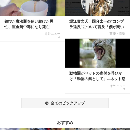
錆びた魔法瓶を使い続けた男
堀江貴文氏、国分太一の“コンプ
性、重金属中毒になり死亡
ラ違反”について言及「僕が聞い
てる話が本当だ...
海外ニュー
芸能・音楽
ス
記事を読む
動物園がペットの寄付を呼びか
け「動物の餌として」…ネット怒
りの声「ペットは...
海外ニュー
ス
全てのピックアップ
おすすめ