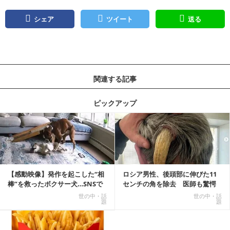
シェア
ツイート
送る
関連する記事
ピックアップ
記事を読む
【感動映像】発作を起こした“相
ロシア男性、後頭部に伸びた11
棒”を救ったボクサー犬…SNSで
センチの角を除去 医師も驚愕
称賛の声殺到...
「医師人生で初」
世の中・話
世の中・話
題
題