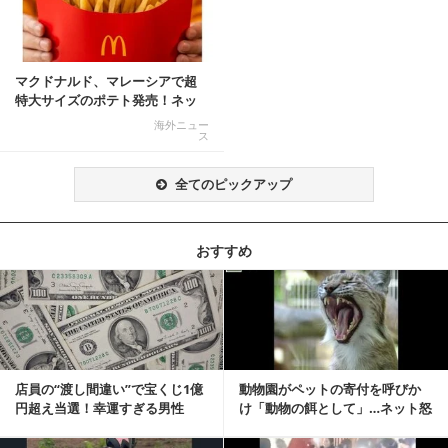
マクドナルド、マレーシアで超
特大サイズのポテト発売！ネッ
ト反響「ヤバすぎる」
海外ニュー
ス
全てのピックアップ
おすすめ
記事を読む
店員の“渡し間違い”で宝くじ1億
動物園がペットの寄付を呼びか
円超え当選！幸運すぎる男性
け「動物の餌として」…ネット怒
「最初はイタズラ...
りの声「ペットは...