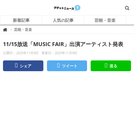
新着記事
人気の記事
芸能・音楽
グ
芸能・音楽

グ
ッ
ト
11/15放送「MUSIC FAIR」出演アーティスト発表
ニ
ュ
ー
公開日：2025年11月9日
更新日：2025年11月9日
ス
シェア
ツイート
送る