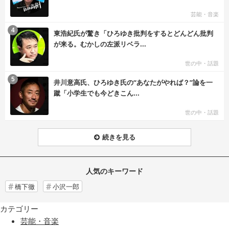
芸能・音楽
む
4
東浩紀氏が驚き「ひろゆき批判をするとどんどん批判
が来る。むかしの左派リベラ...
世の中・話題
む
5
井川意高氏、ひろゆき氏の“あなたがやれば？”論を一
蹴「小学生でも今どきこん...
世の中・話題
続きを見る
人気のキーワード
橋下徹
小沢一郎
カテゴリー
芸能・音楽