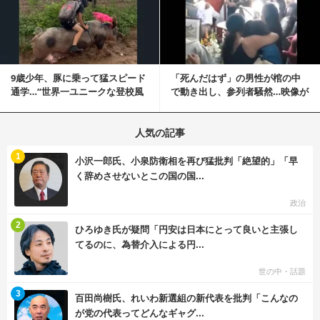
記事を読む
9歳少年、豚に乗って猛スピード
「死んだはず」の男性が棺の中
通学…“世界一ユニークな登校風
で動き出し、参列者騒然…映像が
景”が話題に
拡散
人気の記事
む
1
小沢一郎氏、小泉防衛相を再び猛批判「絶望的」「早
く辞めさせないとこの国の国...
政治
む
2
ひろゆき氏が疑問「円安は日本にとって良いと主張し
てるのに、為替介入による円...
世の中・話題
む
3
百田尚樹氏、れいわ新選組の新代表を批判「こんなの
が党の代表ってどんなギャグ...