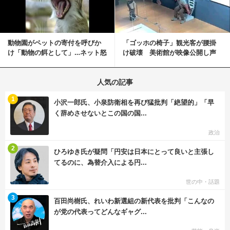
動物園がペットの寄付を呼びか
「ゴッホの椅子」観光客が腰掛
け「動物の餌として」…ネット怒
け破壊 美術館が映像公開し声
りの声「ペットは...
明「悪夢が現実に」
人気の記事
む
1
小沢一郎氏、小泉防衛相を再び猛批判「絶望的」「早
く辞めさせないとこの国の国...
政治
む
2
ひろゆき氏が疑問「円安は日本にとって良いと主張し
てるのに、為替介入による円...
世の中・話題
む
3
百田尚樹氏、れいわ新選組の新代表を批判「こんなの
が党の代表ってどんなギャグ...