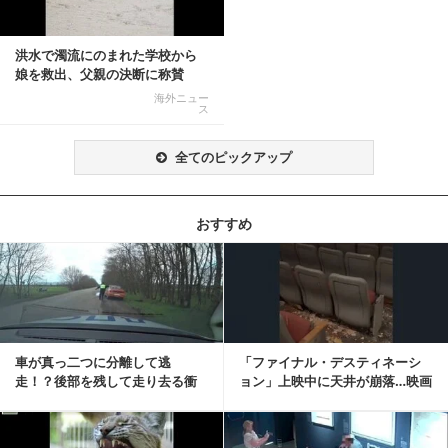
洪水で濁流にのまれた学校から
娘を救出、父親の決断に称賛
続々 一部では「危険...
海外ニュー
ス
全てのピックアップ
おすすめ
記事を読む
車が真っ二つに分離して逃
「ファイナル・デスティネーシ
走！？後部を残して走り去る衝
ョン」上映中に天井が崩落…映画
撃映像が話題に
と現実の重なりに...
記事を読む