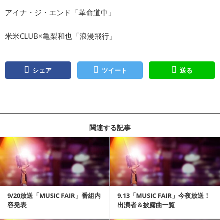
アイナ・ジ・エンド「革命道中」
米米CLUB×亀梨和也「浪漫飛行」
シェア
ツイート
送る
関連する記事
記事を読む
9/20放送「MUSIC FAIR」番組内
9.13「MUSIC FAIR」今夜放送！
容発表
出演者＆披露曲一覧