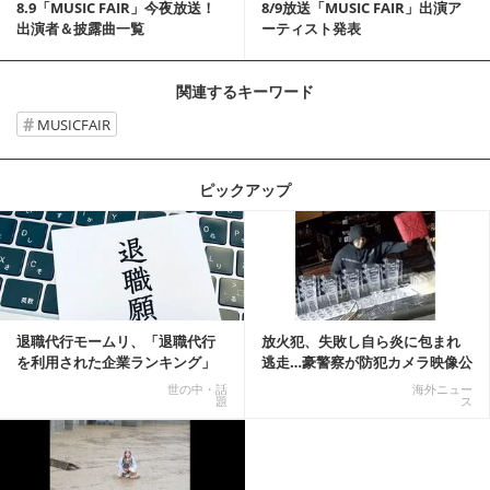
8.9「MUSIC FAIR」今夜放送！
8/9放送「MUSIC FAIR」出演ア
出演者＆披露曲一覧
ーティスト発表
関連するキーワード
MUSICFAIR
ピックアップ
記事を読む
退職代行モームリ、「退職代行
放火犯、失敗し自ら炎に包まれ
を利用された企業ランキング」
逃走…豪警察が防犯カメラ映像公
公開
開
世の中・話
海外ニュー
題
ス