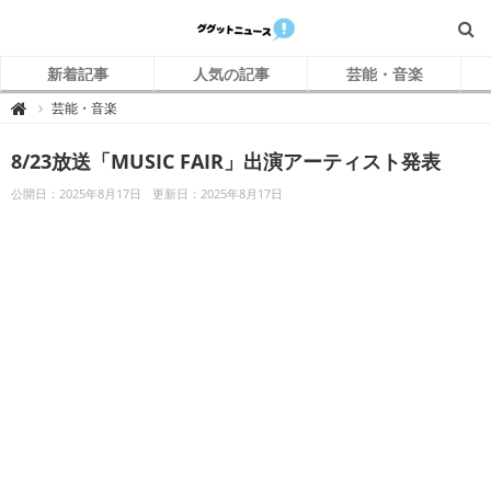
新着記事
人気の記事
芸能・音楽
グ
芸能・音楽

グ
ッ
ト
8/23放送「MUSIC FAIR」出演アーティスト発表
ニ
ュ
ー
公開日：2025年8月17日
更新日：2025年8月17日
ス