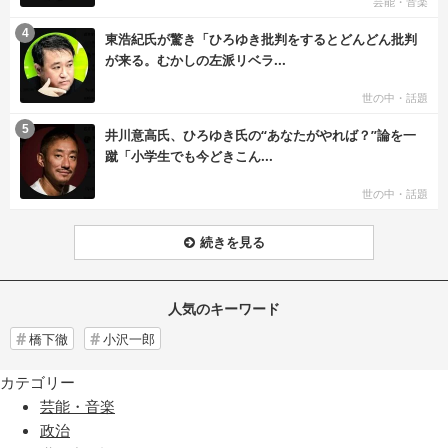
芸能・音楽
む
4
東浩紀氏が驚き「ひろゆき批判をするとどんどん批判
が来る。むかしの左派リベラ...
世の中・話題
む
5
井川意高氏、ひろゆき氏の“あなたがやれば？”論を一
蹴「小学生でも今どきこん...
世の中・話題
続きを見る
人気のキーワード
橋下徹
小沢一郎
カテゴリー
芸能・音楽
政治