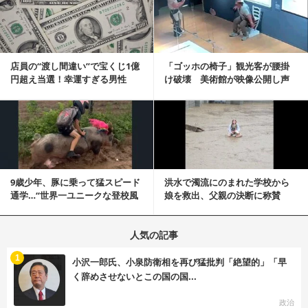
店員の“渡し間違い”で宝くじ1億
「ゴッホの椅子」観光客が腰掛
円超え当選！幸運すぎる男性
け破壊 美術館が映像公開し声
「最初はイタズラ...
明「悪夢が現実に」
記事を読む
9歳少年、豚に乗って猛スピード
洪水で濁流にのまれた学校から
通学…“世界一ユニークな登校風
娘を救出、父親の決断に称賛
景”が話題に
続々 一部では「危険...
人気の記事
む
1
小沢一郎氏、小泉防衛相を再び猛批判「絶望的」「早
く辞めさせないとこの国の国...
政治