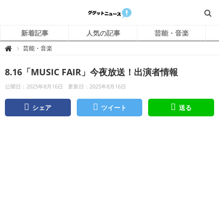
新着記事
人気の記事
芸能・音楽
グ
芸能・音楽

グ
ッ
ト
8.16「MUSIC FAIR」今夜放送！出演者情報
ニ
ュ
ー
公開日：2025年8月16日
更新日：2025年8月16日
ス
シェア
ツイート
送る