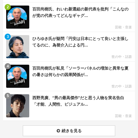
む
2
百田尚樹氏、れいわ新選組の新代表を批判「こんなの
が党の代表ってどんなギャグ...
芸能・音楽
む
3
ひろゆき氏が疑問「円安は日本にとって良いと主張し
てるのに、為替介入による円...
世の中・話題
む
4
百田尚樹氏が私見「ソーラーパネルの増加と異常な夏
の暑さは何らかの因果関係が...
世の中・話題
む
5
西野亮廣、“男の最高傑作”だと思う人物を実名告白
「才能、人間性、ビジュアル...
芸能・音楽
続きを見る