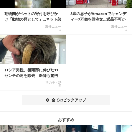
動物園がペットの寄付を呼びか
8歳の息子がAmazonでキャンデ
け「動物の餌として」…ネット怒
ィー7万個を誤注文…返品不可か
りの声「ペットは...
ら感動の結末へ
海外ニュー
海外ニュー
ス
ス
ロシア男性、後頭部に伸びた11
センチの角を除去 医師も驚愕
「医師人生で初」
世の中・話
題
全てのピックアップ
おすすめ
記事を読む