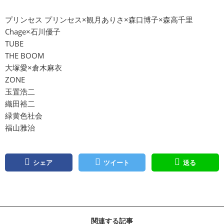
プリンセス プリンセス×観月ありさ×森口博子×森高千里
Chage×石川優子
TUBE
THE BOOM
大塚愛×倉木麻衣
ZONE
玉置浩二
織田裕二
緑黄色社会
福山雅治
シェア
ツイート
送る
関連する記事