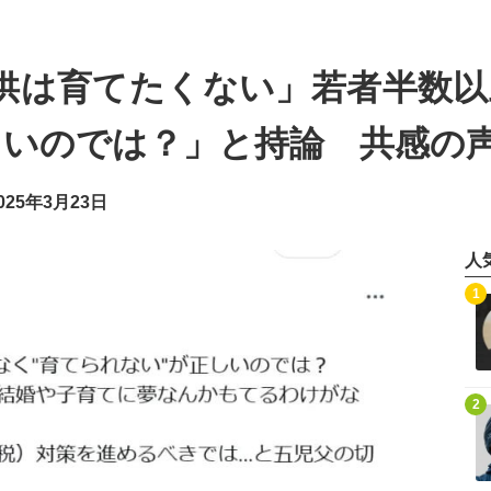
供は育てたくない」若者半数以
しいのでは？」と持論 共感の
25年3月23日
人
記事を読む
1
記事を読む
2