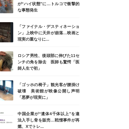
が“ハイ状態”に…トルコで衝撃的
な事態発生
「ファイナル・デスティネーショ
ン」上映中に天井が崩落…映画と
現実の重なりに...
ロシア男性、後頭部に伸びた11セ
ンチの角を除去 医師も驚愕「医
師人生で初」
「ゴッホの椅子」観光客が腰掛け
破壊 美術館が映像公開し声明
「悪夢が現実に」
中国企業が“遺体4千体以上”を違
法入手し骨を販売…戦慄事件が再
燃、Xでトレ...