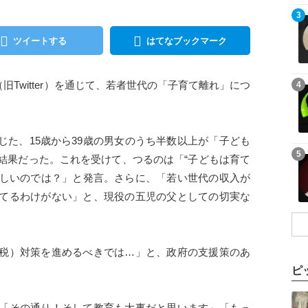
記事を読む
3
ツイートする
はてなブックマーク
記事を読む
旧Twitter）を通じて、若者世代の「子育て離れ」につ
4
じた、15歳から39歳の男女のうち半数以上が「子ども
記事を読む
5
結果だった。これを受けて、つるのは「“子どもは育て
が正しいのでは？」と発言。さらに、「若い世代の収入が
てるわけがない」と、現役の五児の父としての切実な
税）対策を進めるべきでは…」と、政府の支援策のあ
ピ
記事を読む
「その通り！そして教育も大事だと思います」「もっ