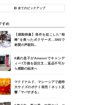
全てのピックアップ
すすめ
【感動映像】発作を起こした“相
棒”を救ったボクサー犬…SNSで
称賛の声殺到...
8歳の息子がAmazonでキャンデ
ィー7万個を誤注文…返品不可か
ら感動の結末へ
マクドナルド、マレーシアで超特
大サイズのポテト発売！ネット反
響「ヤバすぎる」