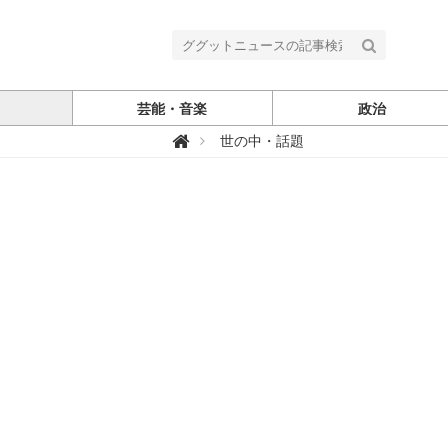
芸能・音楽
政治
グ

世の中・話題
グ
ッ
ト
ニ
ュ
ー
ス