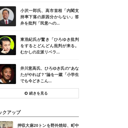
小沢一郎氏、高市首相「内閣支
持率下落の原因分からない」答
弁を批判「民意への...
東浩紀氏が驚き「ひろゆき批判
をするとどんどん批判が来る。
むかしの左派リベラ...
井川意高氏、ひろゆき氏の“あな
たがやれば？”論を一蹴「小学生
でも今どきこん...
続きを見る
ックアップ
押収大麻20トンを野外焼却、町中