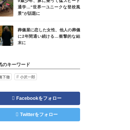
9歳少年、豚に乗って猛スピード
通学…“世界一ユニークな登校風
景”が話題に
葬儀屋に恋した女性、他人の葬儀
に2年間通い続ける…衝撃的な結
末に
気のキーワード
橋下徹
小沢一郎
Facebookをフォロー
Twitterをフォロー