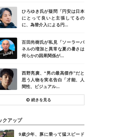
ひろゆき氏が疑問「円安は日本
にとって良いと主張してるの
に、為替介入による円...
百田尚樹氏が私見「ソーラーパ
ネルの増加と異常な夏の暑さは
何らかの因果関係が...
西野亮廣、“男の最高傑作”だと
思う人物を実名告白「才能、人
間性、ビジュアル...
続きを見る
ックアップ
9歳少年、豚に乗って猛スピード