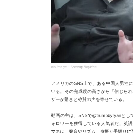
via
image：Speedy Boykins
アメリカのSNS上で、ある中国人男性
いる。その完成度の高さから「信じられ
ザーが驚きと称賛の声を寄せている。
動画の主は、SNSで@trumpbyryanとして
ォロワーを獲得している人気者だ。英語
マネは、発音やリズム、身振り手振りに