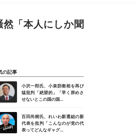
騒然「本人にしか聞
気の記事
小沢一郎氏、小泉防衛相を再び
猛批判「絶望的」「早く辞めさ
せないとこの国の国...
百田尚樹氏、れいわ新選組の新
代表を批判「こんなのが党の代
表ってどんなギャグ...