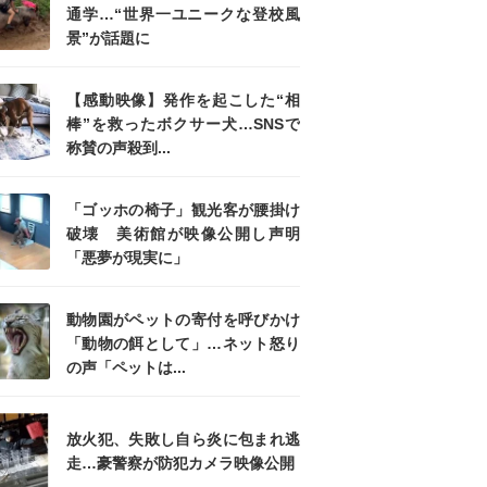
通学…“世界一ユニークな登校風
景”が話題に
【感動映像】発作を起こした“相
棒”を救ったボクサー犬…SNSで
称賛の声殺到...
「ゴッホの椅子」観光客が腰掛け
破壊 美術館が映像公開し声明
「悪夢が現実に」
動物園がペットの寄付を呼びかけ
「動物の餌として」…ネット怒り
の声「ペットは...
放火犯、失敗し自ら炎に包まれ逃
走…豪警察が防犯カメラ映像公開