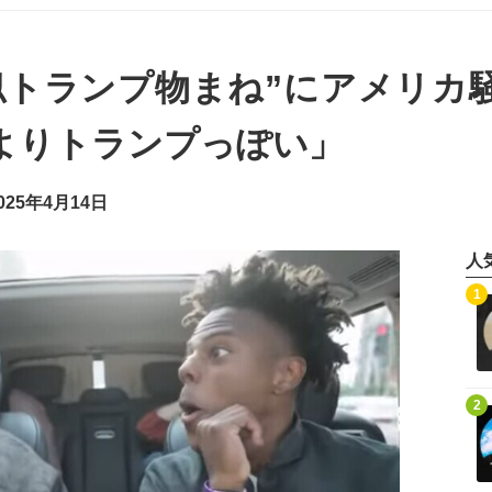
似トランプ物まね”にアメリカ
よりトランプっぽい」
25年4月14日
人
記事を読む
1
記事を読む
2