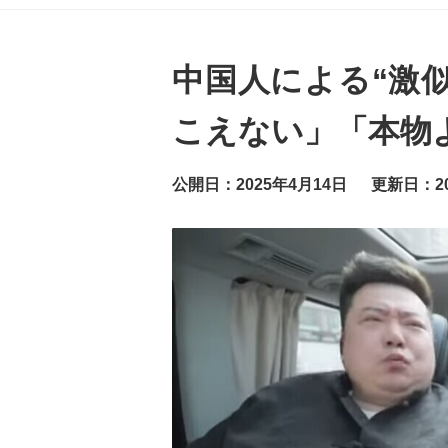
グ
ッ
ト
ニ
ュ
中国人による“激
ー
ス
こえない」「本物
公開日：2025年4月14日
更新日：20