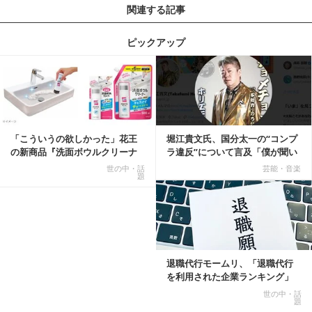
関連する記事
ピックアップ
記事を読む
「こういうの欲しかった」花王
堀江貴文氏、国分太一の“コンプ
の新商品『洗面ボウルクリーナ
ラ違反”について言及「僕が聞い
ー』がSNSで話題に
てる話が本当だ...
世の中・話
芸能・音楽
題
記事を読む
退職代行モームリ、「退職代行
を利用された企業ランキング」
公開
世の中・話
題