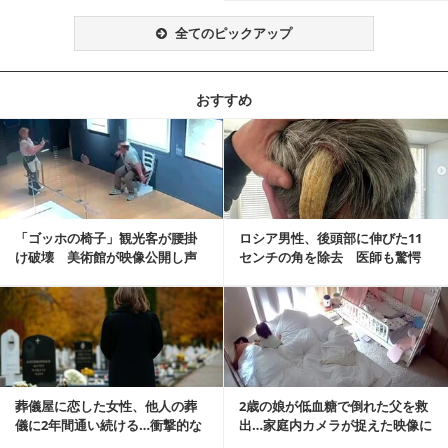
全てのピックアップ
おすすめ
記事を読む
「ゴッホの椅子」観光客が腰掛
ロシア男性、後頭部に伸びた11
け破壊 美術館が映像公開し声
センチの角を除去 医師も驚愕
明「悪夢が現実に」
「医師人生で初」
記事を読む
葬儀屋に恋した女性、他人の葬
2歳の娘が低血糖で倒れた父を救
儀に2年間通い続ける…衝撃的な
出…家庭内カメラが捉えた映像に
結末に
称賛の声相次ぐ