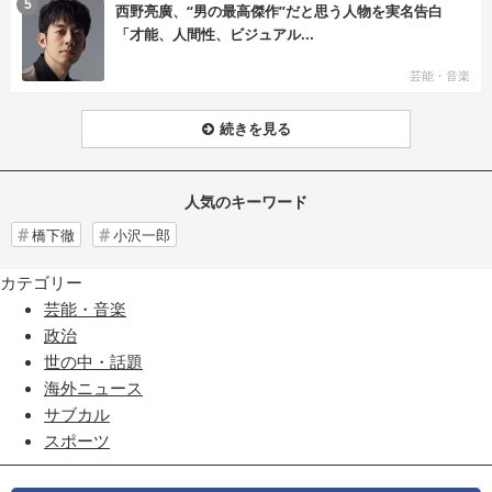
む
5
西野亮廣、“男の最高傑作”だと思う人物を実名告白
「才能、人間性、ビジュアル...
芸能・音楽
続きを見る
人気のキーワード
橋下徹
小沢一郎
カテゴリー
芸能・音楽
政治
世の中・話題
海外ニュース
サブカル
スポーツ