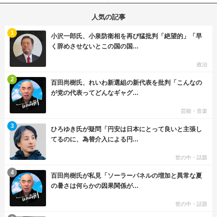
人気の記事
む
1
小沢一郎氏、小泉防衛相を再び猛批判「絶望的」「早
く辞めさせないとこの国の国...
政治
む
2
百田尚樹氏、れいわ新選組の新代表を批判「こんなの
が党の代表ってどんなギャグ...
芸能・音楽
む
3
ひろゆき氏が疑問「円安は日本にとって良いと主張し
てるのに、為替介入による円...
世の中・話題
む
4
百田尚樹氏が私見「ソーラーパネルの増加と異常な夏
の暑さは何らかの因果関係が...
世の中・話題