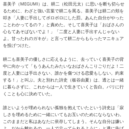
喜美子（MEGUMI）は、耕二（松田元太）に思いを断ち切らせ
るために、わざと強い言葉で耕二を罵る。喜美子は耕二の頬を
叩き「人妻に手出してボロボロにした罰。あんた自分がやった
ことわかってるの？」と責めた。そして喜美子は「おばさんの
心もてあそばないでよ！」「二度と人妻に手出すんじゃない
よ。甘ったれのガキが」と言って耕二からもらったマニキュア
を投げつけた。
耕二も喜美子の優しさに応えるように、去っていく喜美子の背
中に向かって「もうあんたみたいなおばさんこりごりだよ！二
度と人妻には手出さない、誰かを傷つける恋愛もしない。約束
する！」と叫ぶ。夫と別れた詩史（板谷由夏）は、透とは一緒
に暮らさずに、これからは一人で生きていくと告白。パリに行
くことも心に決めていた。
誰といようが埋められない孤独を抱えていたという詩史は「寂
しさを埋めるために一緒にいてもお互いのためにならないわ。
このままだと私はあなたに依存してしまう。そんな自分は嫌い
よ。だから離れるの。一人で立ってられるように」と透に告げ