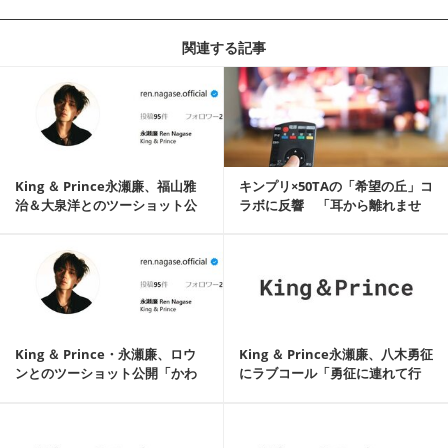
関連する記事
記事を読む
King ＆ Prince永瀬廉、福山雅
キンプリ×50TAの「希望の丘」コ
治＆大泉洋とのツーショット公
ラボに反響 「耳から離れませ
開「大...
ん」「相性最...
記事を読む
King ＆ Prince・永瀬廉、ロウ
King ＆ Prince永瀬廉、八木勇征
ンとのツーショット公開「かわ
にラブコール「勇征に連れて行
いい」...
って...
記事を読む