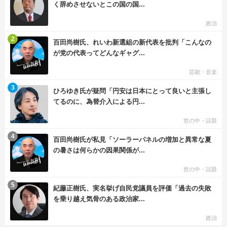
く辞めさせないとこの国の国...
政治
む
2
百田尚樹氏、れいわ新選組の新代表を批判「こんなの
が党の代表ってどんなギャグ...
芸能・音楽
む
3
ひろゆき氏が疑問「円安は日本にとって良いと主張し
てるのに、為替介入による円...
世の中・話題
む
4
百田尚樹氏が私見「ソーラーパネルの増加と異常な夏
の暑さは何らかの因果関係が...
世の中・話題
む
5
紀藤正樹氏、実名挙げ自民党議員を評価「過去の失敗
を乗り越え気骨のある政治家...
政治