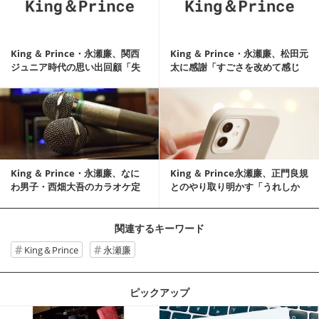
King ＆ Prince・永瀬廉、関西
King ＆ Prince・永瀬廉、松田元
ジュニア時代の思い出回顧「失
太に感謝「すごさを改めて感じ
敗の思...
て感動」
記事を読む
King ＆ Prince・永瀬廉、なに
King ＆ Prince永瀬廉、正門良規
わ男子・西畑大吾のカラオケ定
とのやり取り明かす「うれしか
番を明かす
ったです」
関連するキーワード
King＆Prince
永瀬廉
ピックアップ
記事を読む