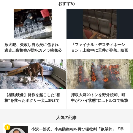
おすすめ
記事を読む
放火犯、失敗し自ら炎に包まれ
「ファイナル・デスティネーシ
逃走…豪警察が防犯カメラ映像公
ョン」上映中に天井が崩落…映画
開
と現実の重なりに...
記事を読む
【感動映像】発作を起こした“相
押収大麻20トンを野外焼却、町
棒”を救ったボクサー犬…SNSで
中が“ハイ状態”に…トルコで衝撃
称賛の声殺到...
的な事態発生
人気の記事
む
1
小沢一郎氏、小泉防衛相を再び猛批判「絶望的」「早