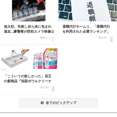
放火犯、失敗し自ら炎に包まれ
退職代行モームリ、「退職代行
逃走…豪警察が防犯カメラ映像公
を利用された企業ランキング」
開
公開
海外ニュー
世の中・話
ス
題
「こういうの欲しかった」花王
の新商品『洗面ボウルクリーナ
ー』がSNSで話題に
世の中・話
題
全てのピックアップ