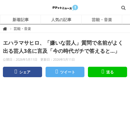
新着記事
人気の記事
芸能・音楽
グ
芸能・音楽

グ
ッ
ト
エハラマサヒロ、「嫌いな芸人」質問で名前がよく
ニ
ュ
ー
出る芸人3名に言及「今の時代ガチで答えると…」
ス
公開日：2026年5月11日
更新日：2026年5月11日
シェア
ツイート
送る