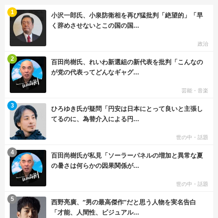
む
1
小沢一郎氏、小泉防衛相を再び猛批判「絶望的」「早
く辞めさせないとこの国の国...
政治
む
2
百田尚樹氏、れいわ新選組の新代表を批判「こんなの
が党の代表ってどんなギャグ...
芸能・音楽
む
3
ひろゆき氏が疑問「円安は日本にとって良いと主張し
てるのに、為替介入による円...
世の中・話題
む
4
百田尚樹氏が私見「ソーラーパネルの増加と異常な夏
の暑さは何らかの因果関係が...
世の中・話題
む
5
西野亮廣、“男の最高傑作”だと思う人物を実名告白
「才能、人間性、ビジュアル...