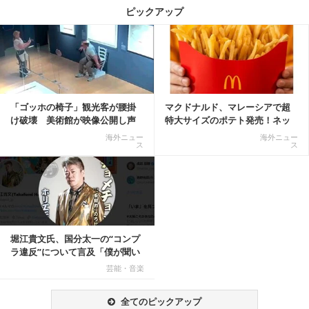
ピックアップ
記事を読む
「ゴッホの椅子」観光客が腰掛
マクドナルド、マレーシアで超
け破壊 美術館が映像公開し声
特大サイズのポテト発売！ネッ
明「悪夢が現実に」
ト反響「ヤバすぎる」
海外ニュー
海外ニュー
ス
ス
堀江貴文氏、国分太一の“コンプ
ラ違反”について言及「僕が聞い
てる話が本当だ...
芸能・音楽
全てのピックアップ