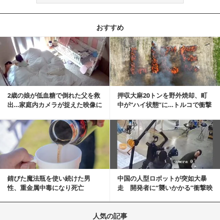
おすすめ
記事を読む
2歳の娘が低血糖で倒れた父を救
押収大麻20トンを野外焼却、町
出…家庭内カメラが捉えた映像に
中が“ハイ状態”に…トルコで衝撃
称賛の声相次ぐ
的な事態発生
記事を読む
錆びた魔法瓶を使い続けた男
中国の人型ロボットが突如大暴
性、重金属中毒になり死亡
走 開発者に“襲いかかる”衝撃映
像が話題に
人気の記事