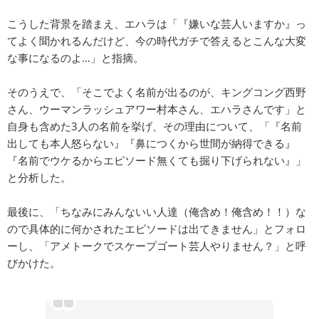
こうした背景を踏まえ、エハラは「『嫌いな芸人いますか』っ
てよく聞かれるんだけど、今の時代ガチで答えるとこんな大変
な事になるのよ…」と指摘。
そのうえで、「そこでよく名前が出るのが、キングコング西野
さん、ウーマンラッシュアワー村本さん、エハラさんです」と
自身も含めた3人の名前を挙げ、その理由について、「『名前
出しても本人怒らない』『鼻につくから世間が納得できる』
『名前でウケるからエピソード無くても掘り下げられない』」
と分析した。
最後に、「ちなみにみんないい人達（俺含め！俺含め！！）な
ので具体的に何かされたエピソードは出てきません」とフォロ
ーし、「アメトークでスケープゴート芸人やりません？」と呼
びかけた。