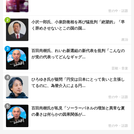
世の中・話題
む
2
小沢一郎氏、小泉防衛相を再び猛批判「絶望的」「早
く辞めさせないとこの国の国...
政治
む
3
百田尚樹氏、れいわ新選組の新代表を批判「こんなの
が党の代表ってどんなギャグ...
芸能・音楽
む
4
ひろゆき氏が疑問「円安は日本にとって良いと主張し
てるのに、為替介入による円...
世の中・話題
む
5
百田尚樹氏が私見「ソーラーパネルの増加と異常な夏
の暑さは何らかの因果関係が...
世の中・話題