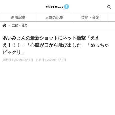
新着記事
人気の記事
芸能・音楽
グ
芸能・音楽

グ
ッ
ト
あいみょんの最新ショットにネット衝撃「ええ
ニ
ュ
ー
え！！！」「心臓が口から飛び出した」「めっちゃ
ス
ビックリ」
公開日：2025年12月1日
更新日：2025年12月1日