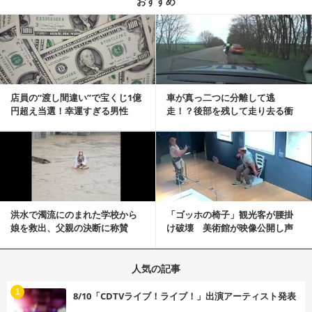
おすすめ
記事を読む
店員の“渡し間違い”で宝くじ1億
車が真っ二つに分離して逃
円超え当選！幸運すぎる男性
走！？後部を残して走り去る衝
「最初はイタズラ...
撃映像が話題に
記事を読む
洪水で濁流にのまれた学校から
「ゴッホの椅子」観光客が腰掛
娘を救出、父親の決断に称賛
け破壊 美術館が映像公開し声
続々 一部では「危険...
明「悪夢が現実に」
人気の記事
む
1
8/10「CDTVライブ！ライブ！」出演アーティスト発表