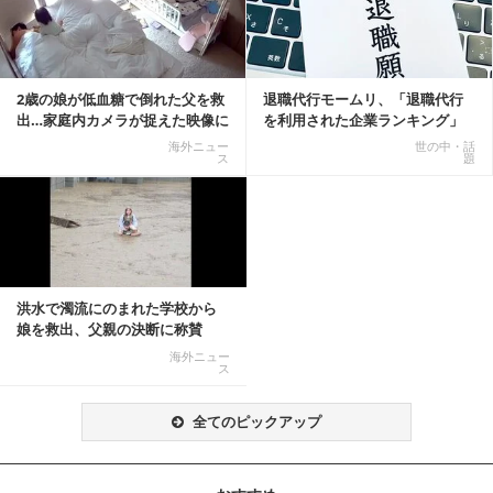
2歳の娘が低血糖で倒れた父を救
退職代行モームリ、「退職代行
出…家庭内カメラが捉えた映像に
を利用された企業ランキング」
称賛の声相次ぐ
公開
海外ニュー
世の中・話
ス
題
洪水で濁流にのまれた学校から
娘を救出、父親の決断に称賛
続々 一部では「危険...
海外ニュー
ス
全てのピックアップ