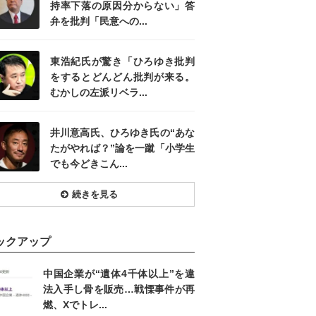
持率下落の原因分からない」答
弁を批判「民意への...
東浩紀氏が驚き「ひろゆき批判
をするとどんどん批判が来る。
むかしの左派リベラ...
井川意高氏、ひろゆき氏の“あな
たがやれば？”論を一蹴「小学生
でも今どきこん...
続きを見る
ックアップ
中国企業が“遺体4千体以上”を違
法入手し骨を販売…戦慄事件が再
燃、Xでトレ...