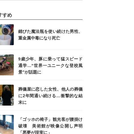
すすめ
錆びた魔法瓶を使い続けた男性、
重金属中毒になり死亡
9歳少年、豚に乗って猛スピード
通学…“世界一ユニークな登校風
景”が話題に
葬儀屋に恋した女性、他人の葬儀
に2年間通い続ける…衝撃的な結
末に
「ゴッホの椅子」観光客が腰掛け
破壊 美術館が映像公開し声明
「悪夢が現実に」