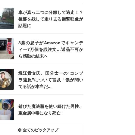
車が真っ二つに分離して逃走！？
後部を残して走り去る衝撃映像が
話題に
8歳の息子がAmazonでキャンデ
ィー7万個を誤注文…返品不可か
ら感動の結末へ
堀江貴文氏、国分太一の“コンプ
ラ違反”について言及「僕が聞い
てる話が本当だ...
錆びた魔法瓶を使い続けた男性、
重金属中毒になり死亡
全てのピックアップ