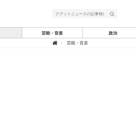
芸能・音楽
政治
グ

芸能・音楽
グ
ッ
ト
ニ
ュ
ー
ス