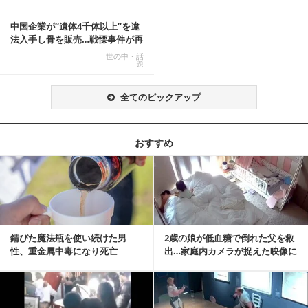
中国企業が“遺体4千体以上”を違
法入手し骨を販売…戦慄事件が再
燃、Xでトレ...
世の中・話
題
全てのピックアップ
おすすめ
記事を読む
錆びた魔法瓶を使い続けた男
2歳の娘が低血糖で倒れた父を救
性、重金属中毒になり死亡
出…家庭内カメラが捉えた映像に
称賛の声相次ぐ
記事を読む