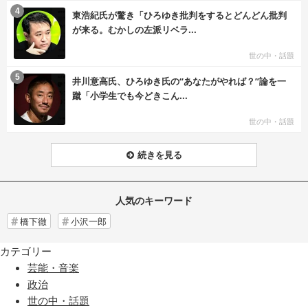
む
4
東浩紀氏が驚き「ひろゆき批判をするとどんどん批判
が来る。むかしの左派リベラ...
世の中・話題
む
5
井川意高氏、ひろゆき氏の“あなたがやれば？”論を一
蹴「小学生でも今どきこん...
世の中・話題
続きを見る
人気のキーワード
橋下徹
小沢一郎
カテゴリー
芸能・音楽
政治
世の中・話題