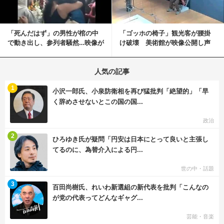
「死んだはず」の男性が棺の中
「ゴッホの椅子」観光客が腰掛
で動き出し、参列者騒然…映像が
け破壊 美術館が映像公開し声
拡散
明「悪夢が現実に」
人気の記事
む
1
小沢一郎氏、小泉防衛相を再び猛批判「絶望的」「早
く辞めさせないとこの国の国...
政治
む
2
ひろゆき氏が疑問「円安は日本にとって良いと主張し
てるのに、為替介入による円...
世の中・話題
む
3
百田尚樹氏、れいわ新選組の新代表を批判「こんなの
が党の代表ってどんなギャグ...
芸能・音楽