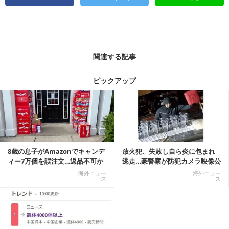
関連する記事
ピックアップ
記事を読む
8歳の息子がAmazonでキャンデ
放火犯、失敗し自ら炎に包まれ
ィー7万個を誤注文…返品不可か
逃走…豪警察が防犯カメラ映像公
ら感動の結末へ
開
海外ニュー
海外ニュー
ス
ス