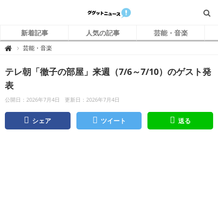
新着記事
人気の記事
芸能・音楽
グ
芸能・音楽

グ
ッ
ト
テレ朝「徹子の部屋」来週（7/6～7/10）のゲスト発
ニ
ュ
ー
表
ス
公開日：2026年7月4日
更新日：2026年7月4日
シェア
ツイート
送る