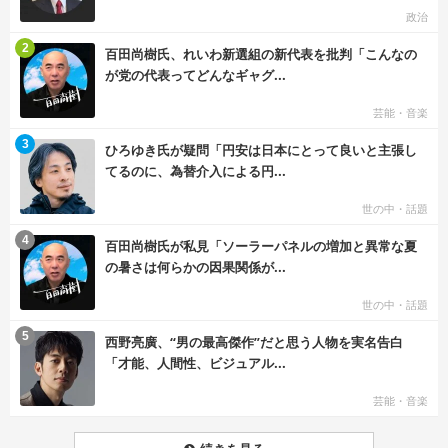
政治
む
2
百田尚樹氏、れいわ新選組の新代表を批判「こんなの
が党の代表ってどんなギャグ...
芸能・音楽
む
3
ひろゆき氏が疑問「円安は日本にとって良いと主張し
てるのに、為替介入による円...
世の中・話題
む
4
百田尚樹氏が私見「ソーラーパネルの増加と異常な夏
の暑さは何らかの因果関係が...
世の中・話題
む
5
西野亮廣、“男の最高傑作”だと思う人物を実名告白
「才能、人間性、ビジュアル...
芸能・音楽