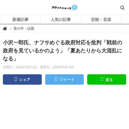
新着記事
人気の記事
芸能・音楽
グ
世の中・話題

グ
ッ
ト
小沢一郎氏、ナフサめぐる政府対応を批判「戦前の
ニ
ュ
ー
政府を見ているかのよう」「夏あたりから大混乱に
ス
なる」
公開日：2026年5月14日
更新日：2026年5月14日
シェア
ツイート
送る