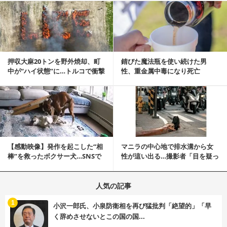
記事を読む
押収大麻20トンを野外焼却、町
錆びた魔法瓶を使い続けた男
中が“ハイ状態”に…トルコで衝撃
性、重金属中毒になり死亡
的な事態発生
記事を読む
【感動映像】発作を起こした“相
マニラの中心地で排水溝から女
棒”を救ったボクサー犬…SNSで
性が這い出る…撮影者「目を疑っ
称賛の声殺到...
た」衝撃の瞬間
人気の記事
む
1
小沢一郎氏、小泉防衛相を再び猛批判「絶望的」「早
く辞めさせないとこの国の国...