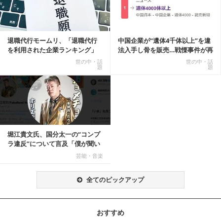
退職代行モームリ、「退職代行
中国企業が“遺体4千体以上”を違
を利用された企業ランキング」
法入手し骨を販売…戦慄事件が再
公開
燃、Xでトレ...
世の中・話
世の中・話
題
題
堀江貴文氏、国分太一の“コンプ
ラ違反”について言及「僕が聞い
てる話が本当だ...
芸能・音楽
全てのピックアップ
おすすめ