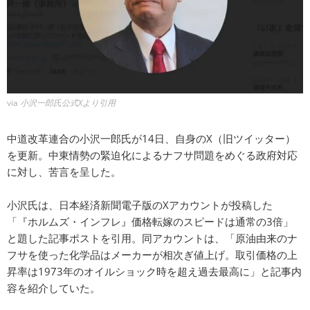
via
小沢一郎氏公式Xより引用
中道改革連合の小沢一郎氏が14日、自身のX（旧ツイッター）
を更新。中東情勢の緊迫化によるナフサ問題をめぐる政府対応
に対し、苦言を呈した。
小沢氏は、日本経済新聞電子版のXアカウントが投稿した
「『ホルムズ・インフレ』価格転嫁のスピードは通常の3倍」
と題した記事ポストを引用。同アカウントは、「原油由来のナ
フサを使った化学品はメーカーが相次ぎ値上げ。取引価格の上
昇率は1973年のオイルショック時を超え過去最高に」と記事内
容を紹介していた。