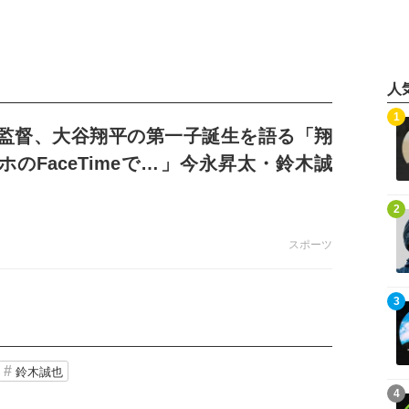
人
記事を読む
1
監督、大谷翔平の第一子誕生を語る「翔
ホのFaceTimeで…」今永昇太・鈴木誠
も明かす
記事を読む
2
スポーツ
記事を読む
3
鈴木誠也
記事を読む
4