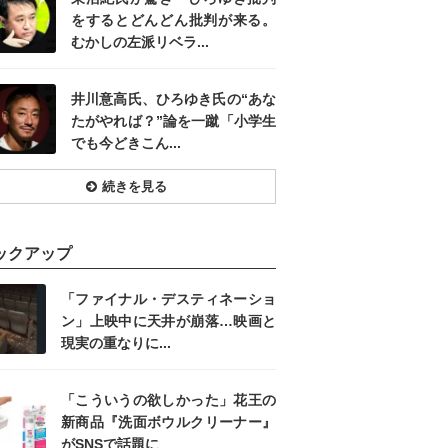
をするとどんどん批判が来る。
むかしの左派リベラ...
井川意高氏、ひろゆき氏の“あな
たがやれば？”論を一蹴「小学生
でも今どきこん...
続きを見る
ックアップ
「ファイナル・デスティネーショ
ン」上映中に天井が崩落…映画と
現実の重なりに...
「こういうの欲しかった」花王の
新商品『洗面ボウルクリーナー』
がSNSで話題に