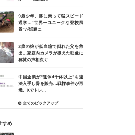
9歳少年、豚に乗って猛スピード
通学…“世界一ユニークな登校風
景”が話題に
2歳の娘が低血糖で倒れた父を救
出…家庭内カメラが捉えた映像に
称賛の声相次ぐ
中国企業が“遺体4千体以上”を違
法入手し骨を販売…戦慄事件が再
燃、Xでトレ...
全てのピックアップ
すすめ