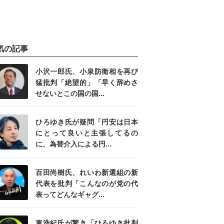
気の記事
小沢一郎氏、小泉防衛相を再び
猛批判「絶望的」「早く辞めさ
せないとこの国の国...
ひろゆき氏が疑問「円安は日本
にとって良いと主張してるの
に、為替介入による円...
百田尚樹氏、れいわ新選組の新
代表を批判「こんなのが党の代
表ってどんなギャグ...
東浩紀氏が驚き「ひろゆき批判