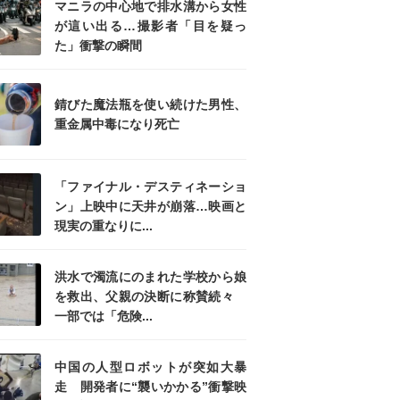
マニラの中心地で排水溝から女性
が這い出る…撮影者「目を疑っ
た」衝撃の瞬間
錆びた魔法瓶を使い続けた男性、
重金属中毒になり死亡
「ファイナル・デスティネーショ
ン」上映中に天井が崩落…映画と
現実の重なりに...
洪水で濁流にのまれた学校から娘
を救出、父親の決断に称賛続々
一部では「危険...
中国の人型ロボットが突如大暴
走 開発者に“襲いかかる”衝撃映