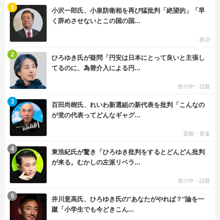
む
1
小沢一郎氏、小泉防衛相を再び猛批判「絶望的」「早
く辞めさせないとこの国の国...
政治
む
2
ひろゆき氏が疑問「円安は日本にとって良いと主張し
てるのに、為替介入による円...
世の中・話題
む
3
百田尚樹氏、れいわ新選組の新代表を批判「こんなの
が党の代表ってどんなギャグ...
芸能・音楽
む
4
東浩紀氏が驚き「ひろゆき批判をするとどんどん批判
が来る。むかしの左派リベラ...
世の中・話題
む
5
井川意高氏、ひろゆき氏の“あなたがやれば？”論を一
蹴「小学生でも今どきこん...