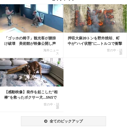
記事を読む
「ゴッホの椅子」観光客が腰掛
押収大麻20トンを野外焼却、町
け破壊 美術館が映像公開し声
中が“ハイ状態”に…トルコで衝撃
明「悪夢が現実に」
的な事態発生
海外ニュー
世の中・話
ス
題
【感動映像】発作を起こした“相
棒”を救ったボクサー犬…SNSで
称賛の声殺到...
世の中・話
題
全てのピックアップ