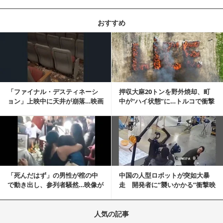
おすすめ
記事を読む
「ファイナル・デスティネーシ
押収大麻20トンを野外焼却、町
ョン」上映中に天井が崩落…映画
中が“ハイ状態”に…トルコで衝撃
と現実の重なりに...
的な事態発生
記事を読む
「死んだはず」の男性が棺の中
中国の人型ロボットが突如大暴
で動き出し、参列者騒然…映像が
走 開発者に“襲いかかる”衝撃映
拡散
像が話題に
人気の記事