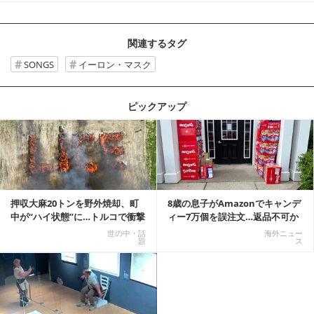
関連するタグ
SONGS
イーロン・マスク
ピックアップ
記事を読む
押収大麻20トンを野外焼却、町
8歳の息子がAmazonでキャンデ
中が“ハイ状態”に…トルコで衝撃
ィー7万個を誤注文…返品不可か
的な事態発生
ら感動の結末へ
世の中・話
海外ニュー
題
ス