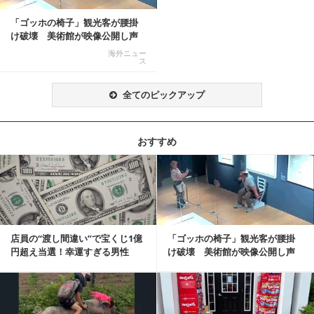
「ゴッホの椅子」観光客が腰掛
け破壊 美術館が映像公開し声
明「悪夢が現実に」
海外ニュー
ス
全てのピックアップ
おすすめ
記事を読む
店員の“渡し間違い”で宝くじ1億
「ゴッホの椅子」観光客が腰掛
円超え当選！幸運すぎる男性
け破壊 美術館が映像公開し声
「最初はイタズラ...
明「悪夢が現実に」
記事を読む