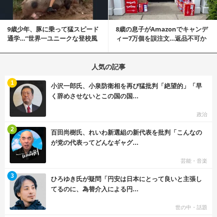
9歳少年、豚に乗って猛スピード
8歳の息子がAmazonでキャンデ
通学…“世界一ユニークな登校風
ィー7万個を誤注文…返品不可か
景”が話題に
ら感動の結末へ
人気の記事
む
1
小沢一郎氏、小泉防衛相を再び猛批判「絶望的」「早
く辞めさせないとこの国の国...
政治
む
2
百田尚樹氏、れいわ新選組の新代表を批判「こんなの
が党の代表ってどんなギャグ...
芸能・音楽
む
3
ひろゆき氏が疑問「円安は日本にとって良いと主張し
てるのに、為替介入による円...
世の中・話題