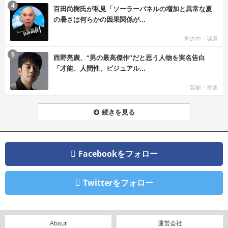
む
4
百田尚樹氏が私見「ソーラーパネルの増加と異常な夏
の暑さは何らかの因果関係が...
世の中・話題
む
5
西野亮廣、“男の最高傑作”だと思う人物を実名告白
「才能、人間性、ビジュアル...
芸能・音楽
続きを見る
Facebookをフォロー
Twitterをフォロー
About
運営会社