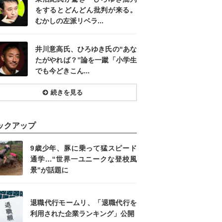
をするとどんどん批判が来る。
むかしの左派リベラ...
井川意高氏、ひろゆき氏の“あな
たがやれば？”論を一蹴「小学生
でも今どきこん...
続きを見る
ックアップ
9歳少年、豚に乗って猛スピード
通学…“世界一ユニークな登校風
景”が話題に
退職代行モームリ、「退職代行を
利用された企業ランキング」公開