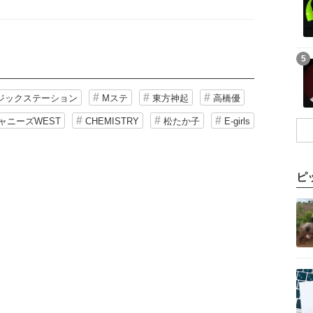
記事を読む
5
ジックステーション
Mステ
東方神起
高橋優
ャニーズWEST
CHEMISTRY
松たか子
E-girls
ピ
記事を読む
記事を読む