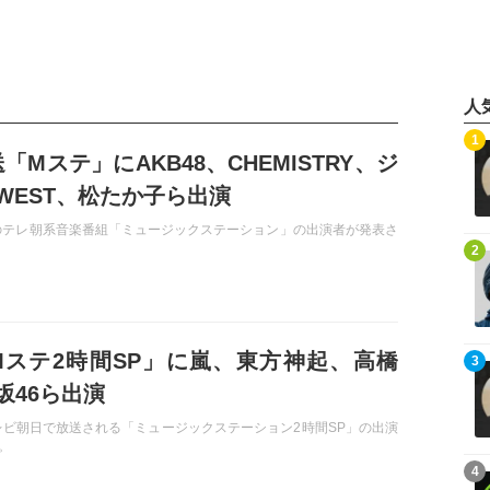
人
記事を読む
1
放送「Mステ」にAKB48、CHEMISTRY、ジ
WEST、松たか子ら出演
送のテレ朝系音楽番組「ミュージックステーション」の出演者が発表さ
記事を読む
2
3「Mステ2時間SP」に嵐、東方神起、高橋
記事を読む
3
坂46ら出演
テレビ朝日で放送される「ミュージックステーション2時間SP」の出演
。
記事を読む
4