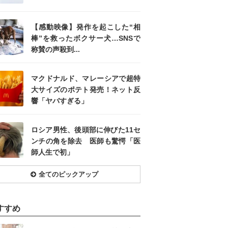
【感動映像】発作を起こした“相
棒”を救ったボクサー犬…SNSで
称賛の声殺到...
マクドナルド、マレーシアで超特
大サイズのポテト発売！ネット反
響「ヤバすぎる」
ロシア男性、後頭部に伸びた11セ
ンチの角を除去 医師も驚愕「医
師人生で初」
全てのピックアップ
すすめ