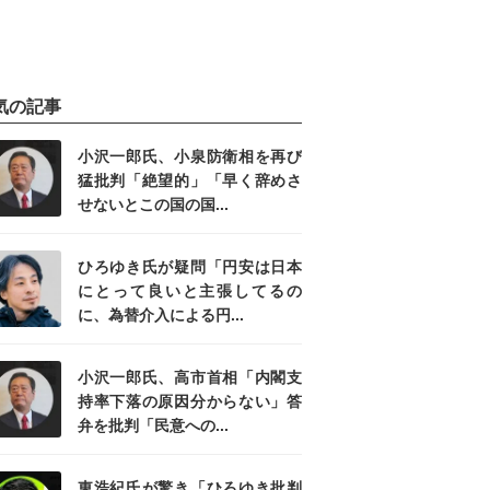
気の記事
小沢一郎氏、小泉防衛相を再び
猛批判「絶望的」「早く辞めさ
せないとこの国の国...
ひろゆき氏が疑問「円安は日本
にとって良いと主張してるの
に、為替介入による円...
小沢一郎氏、高市首相「内閣支
持率下落の原因分からない」答
弁を批判「民意への...
東浩紀氏が驚き「ひろゆき批判