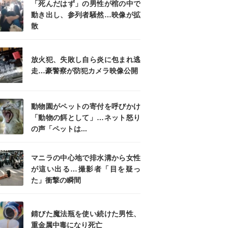
「死んだはず」の男性が棺の中で
動き出し、参列者騒然…映像が拡
散
放火犯、失敗し自ら炎に包まれ逃
走…豪警察が防犯カメラ映像公開
動物園がペットの寄付を呼びかけ
「動物の餌として」…ネット怒り
の声「ペットは...
マニラの中心地で排水溝から女性
が這い出る…撮影者「目を疑っ
た」衝撃の瞬間
錆びた魔法瓶を使い続けた男性、
重金属中毒になり死亡