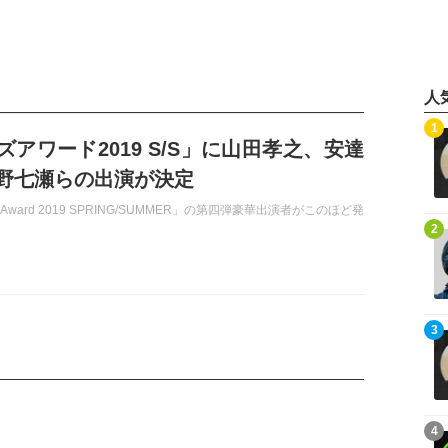
人
記事を読む
1
ズアワード2019 S/S」に山田孝之、安達
野七瀬らの出演が決定
irlsAward 2019 SPRING/SUMMER」の第四弾豪華出演者がこのほど発
記事を読む
2
記事を読む
3
記事を読む
4