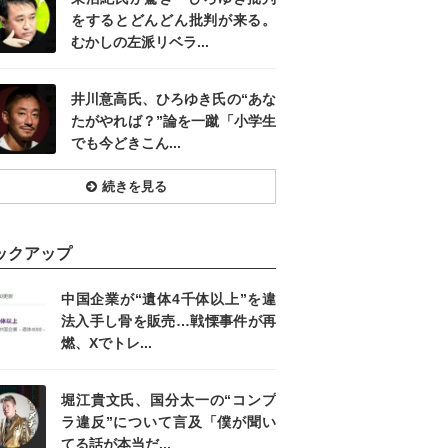
をするとどんどん批判が来る。
むかしの左派リベラ...
井川意高氏、ひろゆき氏の“あな
たがやれば？”論を一蹴「小学生
でも今どきこん...
続きを見る
ックアップ
中国企業が“遺体4千体以上”を違
法入手し骨を販売…戦慄事件が再
燃、Xでトレ...
堀江貴文氏、国分太一の“コンプ
ラ違反”について言及「僕が聞い
てる話が本当だ...