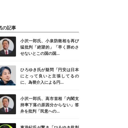
気の記事
小沢一郎氏、小泉防衛相を再び
猛批判「絶望的」「早く辞めさ
せないとこの国の国...
ひろゆき氏が疑問「円安は日本
にとって良いと主張してるの
に、為替介入による円...
小沢一郎氏、高市首相「内閣支
持率下落の原因分からない」答
弁を批判「民意への...
東浩紀氏が驚き「ひろゆき批判