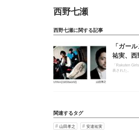
西野七瀬
西野七瀬に関する記事
記事を読む
「ガール
祐実、西
「Rakuten G
表された。
関連するタグ
山田孝之
安達祐実