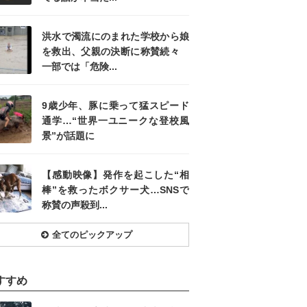
洪水で濁流にのまれた学校から娘
を救出、父親の決断に称賛続々
一部では「危険...
9歳少年、豚に乗って猛スピード
通学…“世界一ユニークな登校風
景”が話題に
【感動映像】発作を起こした“相
棒”を救ったボクサー犬…SNSで
称賛の声殺到...
全てのピックアップ
すすめ