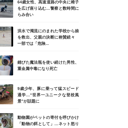
64歳女性、高速道路の中央に椅子
を広げ座り込む…警察と数時間に
らみ合い
洪水で濁流にのまれた学校から娘
を救出、父親の決断に称賛続々
一部では「危険...
錆びた魔法瓶を使い続けた男性、
重金属中毒になり死亡
9歳少年、豚に乗って猛スピード
通学…“世界一ユニークな登校風
景”が話題に
動物園がペットの寄付を呼びかけ
「動物の餌として」…ネット怒り