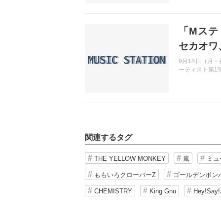
記事を読む
「Mステ
セカオワ
9月18日（月・祝
ーティスト第1
関連するタグ
THE YELLOW MONKEY
嵐
ミュ
ももいろクローバーZ
ゴールデンボン
CHEMISTRY
King Gnu
Hey!Say