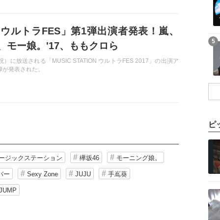
 ウルトラFES」第1弾出演者発表！嵐、
記事を読む
5
、モー娘。'17、ももクロら
）に放送される「MUSIC STATION ウルトラFES 2017」の出演ア
弾が発表された。
ピ
記事を読む
ージックステーション
欅坂46
モーニング娘。
バー
Sexy Zone
JUJU
手嶌葵
記事を読む
!JUMP