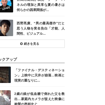
ネルの増加と異常な夏の暑さは
何らかの因果関係が...
西野亮廣、“男の最高傑作”だと
思う人物を実名告白「才能、人
間性、ビジュアル...
続きを見る
ックアップ
「ファイナル・デスティネーショ
ン」上映中に天井が崩落…映画と
現実の重なりに...
2歳の娘が低血糖で倒れた父を救
出…家庭内カメラが捉えた映像に
称賛の声相次ぐ