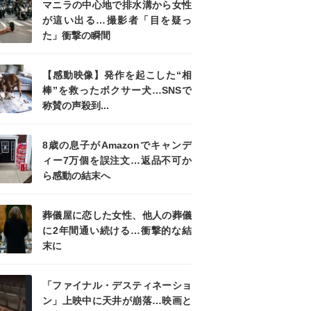
マニラの中心地で排水溝から女性
が這い出る…撮影者「目を疑っ
た」衝撃の瞬間
【感動映像】発作を起こした“相
棒”を救ったボクサー犬…SNSで
称賛の声殺到...
8歳の息子がAmazonでキャンデ
ィー7万個を誤注文…返品不可か
ら感動の結末へ
葬儀屋に恋した女性、他人の葬儀
に2年間通い続ける…衝撃的な結
末に
「ファイナル・デスティネーショ
ン」上映中に天井が崩落…映画と