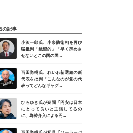
気の記事
小沢一郎氏、小泉防衛相を再び
猛批判「絶望的」「早く辞めさ
せないとこの国の国...
百田尚樹氏、れいわ新選組の新
代表を批判「こんなのが党の代
表ってどんなギャグ...
ひろゆき氏が疑問「円安は日本
にとって良いと主張してるの
に、為替介入による円...
百田尚樹氏が私見「ソーラーパ