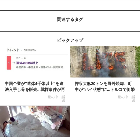
関連するタグ
ピックアップ
記事を読む
中国企業が“遺体4千体以上”を違
押収大麻20トンを野外焼却、町
法入手し骨を販売…戦慄事件が再
中が“ハイ状態”に…トルコで衝撃
燃、Xでトレ...
的な事態発生
世の中・話
世の中・話
題
題