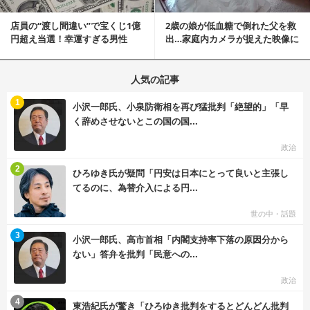
店員の“渡し間違い”で宝くじ1億
2歳の娘が低血糖で倒れた父を救
円超え当選！幸運すぎる男性
出…家庭内カメラが捉えた映像に
「最初はイタズラ...
称賛の声相次ぐ
人気の記事
む
1
小沢一郎氏、小泉防衛相を再び猛批判「絶望的」「早
く辞めさせないとこの国の国...
政治
む
2
ひろゆき氏が疑問「円安は日本にとって良いと主張し
てるのに、為替介入による円...
世の中・話題
む
3
小沢一郎氏、高市首相「内閣支持率下落の原因分から
ない」答弁を批判「民意への...
政治
む
4
東浩紀氏が驚き「ひろゆき批判をするとどんどん批判