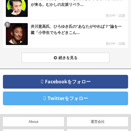
が来る。むかしの左派リベラ...
世の中・話題
む
5
井川意高氏、ひろゆき氏の“あなたがやれば？”論を一
蹴「小学生でも今どきこん...
世の中・話題
続きを見る
Facebookをフォロー
Twitterをフォロー
About
運営会社