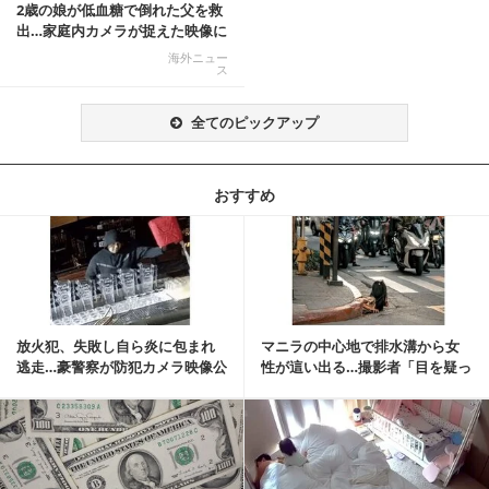
2歳の娘が低血糖で倒れた父を救
出…家庭内カメラが捉えた映像に
称賛の声相次ぐ
海外ニュー
ス
全てのピックアップ
おすすめ
記事を読む
放火犯、失敗し自ら炎に包まれ
マニラの中心地で排水溝から女
逃走…豪警察が防犯カメラ映像公
性が這い出る…撮影者「目を疑っ
開
た」衝撃の瞬間
記事を読む