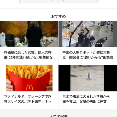
おすすめ
記事を読む
葬儀屋に恋した女性、他人の葬
中国の人型ロボットが突如大暴
儀に2年間通い続ける…衝撃的な
走 開発者に“襲いかかる”衝撃映
結末に
像が話題に
記事を読む
マクドナルド、マレーシアで超
洪水で濁流にのまれた学校から
特大サイズのポテト発売！ネッ
娘を救出、父親の決断に称賛
ト反響「ヤバすぎる」
続々 一部では「危険...
人気の記事