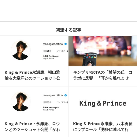
関連する記事
記事を読む
King ＆ Prince永瀬廉、福山雅
キンプリ×50TAの「希望の丘」コ
治＆大泉洋とのツーショット公
ラボに反響 「耳から離れませ
開「大...
ん」「相性最...
記事を読む
King ＆ Prince・永瀬廉、ロウ
King ＆ Prince永瀬廉、八木勇征
ンとのツーショット公開「かわ
にラブコール「勇征に連れて行
いい」...
って...