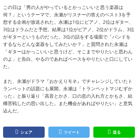
この日は「男の人がやっているとかっこいいと思う楽器は
何？」というテーマで、永瀬がリスナーの答えのベスト3を予
想する企画が放送された。永瀬は1位にピアノ、2位はギター、
3位はドラムだと予想。結果は1位がピアノ、2位がドラム、3位
がギターというものだった。3位の話をする場面で「バンドを
するならどんな楽器をしてみたいか？」と質問された永瀬は
「ギターはかっこいいと思うけど、そこまでやりたいと思わん
のよ」と告白。やるのであればベースをやりたいと口にしてい
た。
また、永瀬がドラマ『おかえりモネ』でチャレンジしていたト
ランペットの話題にも展開。永瀬は「トランペットマジむずか
った」と振り返り「高音とかさ、口の息の入れ方とかもさ、結
構苦戦したの思い出した。また機会があればやりたい」と意気
込んだ。
シェア
ツイート
送る