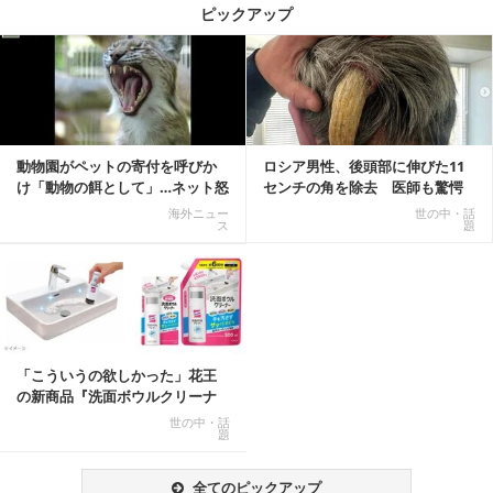
ピックアップ
記事を読む
動物園がペットの寄付を呼びか
ロシア男性、後頭部に伸びた11
け「動物の餌として」…ネット怒
センチの角を除去 医師も驚愕
りの声「ペットは...
「医師人生で初」
海外ニュー
世の中・話
ス
題
「こういうの欲しかった」花王
の新商品『洗面ボウルクリーナ
ー』がSNSで話題に
世の中・話
題
全てのピックアップ