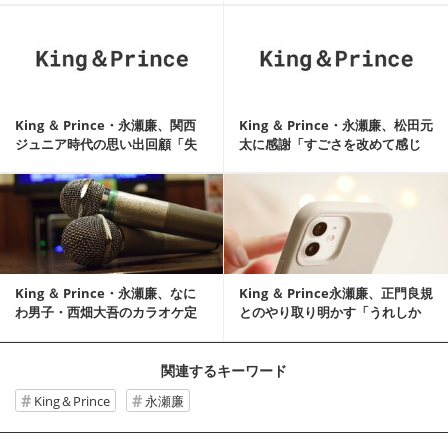
記事を読む
King ＆ Prince・永瀬廉、関西
King ＆ Prince・永瀬廉、松田元
ジュニア時代の思い出回顧「失
太に感謝「すごさを改めて感じ
敗の思...
て感動」
記事を読む
King ＆ Prince・永瀬廉、なに
King ＆ Prince永瀬廉、正門良規
わ男子・西畑大吾のカラオケ定
とのやり取り明かす「うれしか
番を明かす
ったです」
関連するキーワード
King＆Prince
永瀬廉