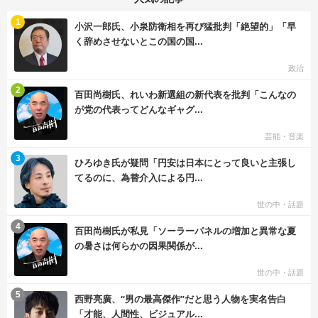
む
1
小沢一郎氏、小泉防衛相を再び猛批判「絶望的」「早
く辞めさせないとこの国の国...
政治
む
2
百田尚樹氏、れいわ新選組の新代表を批判「こんなの
が党の代表ってどんなギャグ...
芸能・音楽
む
3
ひろゆき氏が疑問「円安は日本にとって良いと主張し
てるのに、為替介入による円...
世の中・話題
む
4
百田尚樹氏が私見「ソーラーパネルの増加と異常な夏
の暑さは何らかの因果関係が...
世の中・話題
む
5
西野亮廣、“男の最高傑作”だと思う人物を実名告白
「才能、人間性、ビジュアル...