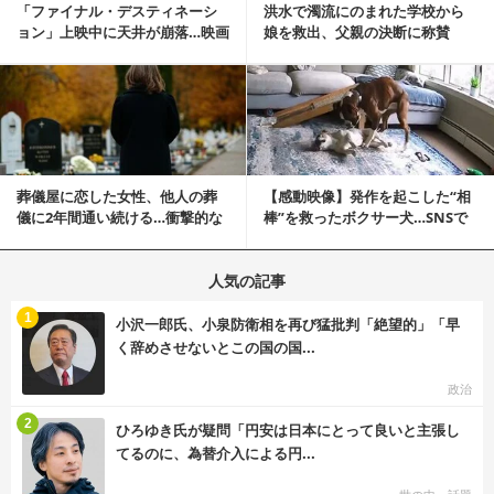
「ファイナル・デスティネーシ
洪水で濁流にのまれた学校から
ョン」上映中に天井が崩落…映画
娘を救出、父親の決断に称賛
と現実の重なりに...
続々 一部では「危険...
記事を読む
葬儀屋に恋した女性、他人の葬
【感動映像】発作を起こした“相
儀に2年間通い続ける…衝撃的な
棒”を救ったボクサー犬…SNSで
結末に
称賛の声殺到...
人気の記事
む
1
小沢一郎氏、小泉防衛相を再び猛批判「絶望的」「早
く辞めさせないとこの国の国...
政治
む
2
ひろゆき氏が疑問「円安は日本にとって良いと主張し
てるのに、為替介入による円...