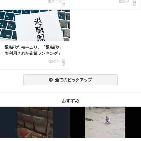
海外ニュー
世の中・話
ス
題
退職代行モームリ、「退職代行
を利用された企業ランキング」
公開
世の中・話
題
全てのピックアップ
おすすめ
記事を読む