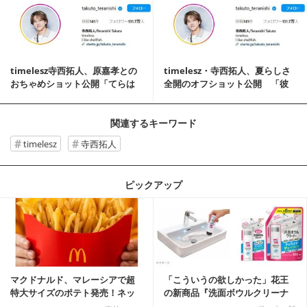
timelesz寺西拓人、原嘉孝との
timelesz・寺西拓人、夏らしさ
おちゃめショット公開「てらは
全開のオフショット公開 「彼
ら最強」「...
氏感やばい...
関連するキーワード
timelesz
寺西拓人
ピックアップ
記事を読む
マクドナルド、マレーシアで超
「こういうの欲しかった」花王
特大サイズのポテト発売！ネッ
の新商品『洗面ボウルクリーナ
ト反響「ヤバすぎる」
ー』がSNSで話題に