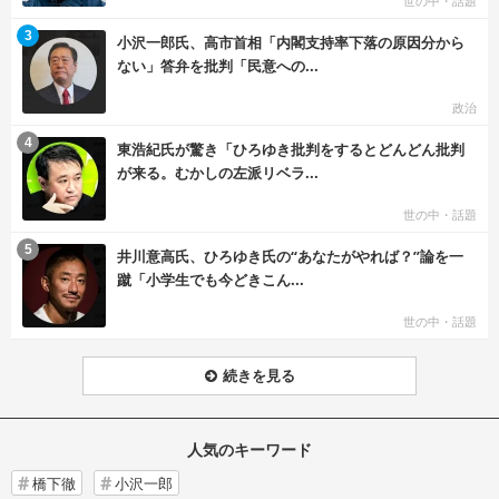
世の中・話題
む
3
小沢一郎氏、高市首相「内閣支持率下落の原因分から
ない」答弁を批判「民意への...
政治
む
4
東浩紀氏が驚き「ひろゆき批判をするとどんどん批判
が来る。むかしの左派リベラ...
世の中・話題
む
5
井川意高氏、ひろゆき氏の“あなたがやれば？”論を一
蹴「小学生でも今どきこん...
世の中・話題
続きを見る
人気のキーワード
橋下徹
小沢一郎