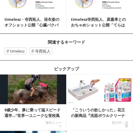
timelesz・寺西拓人、浴衣姿の
timelesz寺西拓人、原嘉孝との
オフショット公開「心臓バクバ
おちゃめショット公開「てらは
ク」「浴衣...
ら最強」「...
関連するキーワード
timelesz
寺西拓人
ピックアップ
記事を読む
9歳少年、豚に乗って猛スピード
「こういうの欲しかった」花王
通学…“世界一ユニークな登校風
の新商品『洗面ボウルクリーナ
景”が話題に
ー』がSNSで話題に
海外ニュー
世の中・話
ス
題