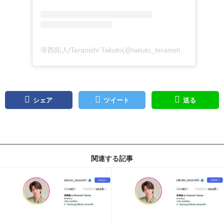
寺西拓人/Teranishi Takuto(@takuto_teranishi)がシェアした投稿
シェア
ツイート
送る
関連する記事
記事を読む