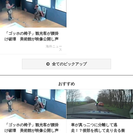
「ゴッホの椅子」観光客が腰掛
け破壊 美術館が映像公開し声
明「悪夢が現実に」
海外ニュー
ス
全てのピックアップ
おすすめ
記事を読む
「ゴッホの椅子」観光客が腰掛
車が真っ二つに分離して逃
け破壊 美術館が映像公開し声
走！？後部を残して走り去る衝