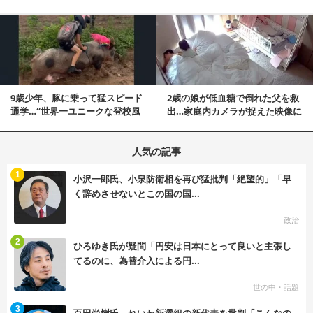
明「悪夢が現実に」
撃映像が話題に
記事を読む
9歳少年、豚に乗って猛スピード
2歳の娘が低血糖で倒れた父を救
通学…“世界一ユニークな登校風
出…家庭内カメラが捉えた映像に
景”が話題に
称賛の声相次ぐ
人気の記事
む
1
小沢一郎氏、小泉防衛相を再び猛批判「絶望的」「早
く辞めさせないとこの国の国...
政治
む
2
ひろゆき氏が疑問「円安は日本にとって良いと主張し
てるのに、為替介入による円...
世の中・話題
む
3