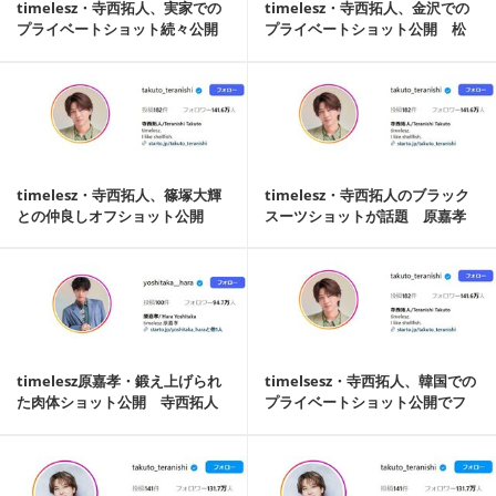
timelesz・寺西拓人、実家での
timelesz・寺西拓人、金沢での
プライベートショット続々公開
プライベートショット公開 松
「尊いが大...
島聡も反応...
記事を読む
timelesz・寺西拓人、篠塚大輝
timelesz・寺西拓人のブラック
との仲良しオフショット公開
スーツショットが話題 原嘉孝
「てらしの...
は「おれが...
記事を読む
timelesz原嘉孝・鍛え上げられ
timelsesz・寺西拓人、韓国での
た肉体ショット公開 寺西拓人
プライベートショット公開でフ
も反応「ま...
ァン歓喜...
記事を読む