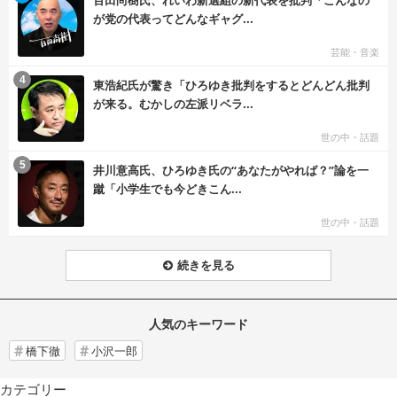
百田尚樹氏、れいわ新選組の新代表を批判「こんなの
が党の代表ってどんなギャグ...
芸能・音楽
む
4
東浩紀氏が驚き「ひろゆき批判をするとどんどん批判
が来る。むかしの左派リベラ...
世の中・話題
む
5
井川意高氏、ひろゆき氏の“あなたがやれば？”論を一
蹴「小学生でも今どきこん...
世の中・話題
続きを見る
人気のキーワード
橋下徹
小沢一郎
カテゴリー