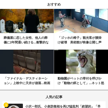
おすすめ
記事を読む
葬儀屋に恋した女性、他人の葬
「ゴッホの椅子」観光客が腰掛
儀に2年間通い続ける…衝撃的な
け破壊 美術館が映像公開し声
結末に
明「悪夢が現実に」
記事を読む
「ファイナル・デスティネーシ
動物園がペットの寄付を呼びか
ョン」上映中に天井が崩落…映画
け「動物の餌として」…ネット怒
と現実の重なりに...
りの声「ペットは...
人気の記事
む
1
小沢一郎氏、小泉防衛相を再び猛批判「絶望的」「早