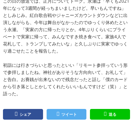
この日の放送では、正月についてトーク。永瀬は「早くも2021
年になって3週間が経っちまいましたけど。早いもんですね」
としみじみ。紅白歌合戦やジャニーズカウントダウンなどに出
演しながらも、今年は舞台がなかったのでゆっくり休めたとい
う永瀬。「実家の方に帰ったりとか。4年ぶりくらいにプライ
ベートで実家に帰って、みんなですき焼き食べて。家族4人で
花札して、トランプしてみたいな」と久しぶりに実家でゆっく
り過ごせたことを報告した。
初詣には行きづらいと思ったといい「リモート参拝っていう形
で参拝しましたね。神社がありそうな方向向いて、お礼して」
と告白。お賽銭が出来ないので残念だったと話し「僕のカード
から引き落としとかしてくれたらいいもんですけど（笑）」と
語った。
シェア
ツイート
送る