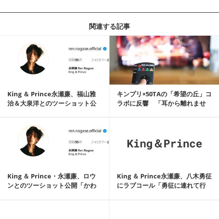
関連する記事
記事を読む
King ＆ Prince永瀬廉、福山雅
キンプリ×50TAの「希望の丘」コ
治＆大泉洋とのツーショット公
ラボに反響 「耳から離れませ
開「大...
ん」「相性最...
記事を読む
King ＆ Prince・永瀬廉、ロウ
King ＆ Prince永瀬廉、八木勇征
ンとのツーショット公開「かわ
にラブコール「勇征に連れて行
いい」...
って...
記事を読む