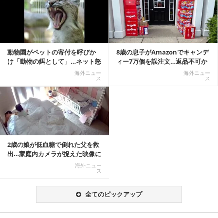
動物園がペットの寄付を呼びか
8歳の息子がAmazonでキャンデ
け「動物の餌として」…ネット怒
ィー7万個を誤注文…返品不可か
りの声「ペットは...
ら感動の結末へ
海外ニュー
海外ニュー
ス
ス
2歳の娘が低血糖で倒れた父を救
出…家庭内カメラが捉えた映像に
称賛の声相次ぐ
海外ニュー
ス
全てのピックアップ