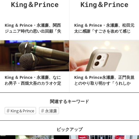
King ＆ Prince・永瀬廉、関西
King ＆ Prince・永瀬廉、松田元
ジュニア時代の思い出回顧「失
太に感謝「すごさを改めて感じ
敗の思...
て感動」
記事を読む
King ＆ Prince・永瀬廉、なに
King ＆ Prince永瀬廉、正門良規
わ男子・西畑大吾のカラオケ定
とのやり取り明かす「うれしか
番を明かす
ったです」
関連するキーワード
King＆Prince
永瀬廉
ピックアップ
記事を読む