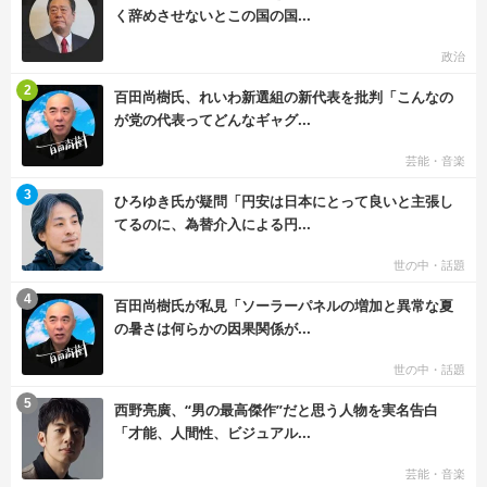
く辞めさせないとこの国の国...
政治
む
2
百田尚樹氏、れいわ新選組の新代表を批判「こんなの
が党の代表ってどんなギャグ...
芸能・音楽
む
3
ひろゆき氏が疑問「円安は日本にとって良いと主張し
てるのに、為替介入による円...
世の中・話題
む
4
百田尚樹氏が私見「ソーラーパネルの増加と異常な夏
の暑さは何らかの因果関係が...
世の中・話題
む
5
西野亮廣、“男の最高傑作”だと思う人物を実名告白
「才能、人間性、ビジュアル...
芸能・音楽