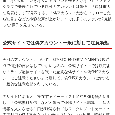
来てないのに、いきなり新アカウント作るわけない」「ファン
クラブで発表されている以外のアカウントは偽物」「嵐は重大
な発表はまずFC発表する」「偽アカウントだからフォローした
ら駄目」などの冷静な声が上がり、すでに多くのファンが“見破
った”様子を見せている。
公式サイトでは偽アカウント一般に対して注意喚起
今回のアカウントについて、STARTO ENTERTAINMENTは現時
点で個別の言及はしていないものの、公式サイト上では以前よ
り「ライブ配信サイトを装った悪質な偽サイトや偽SNSアカウ
ントにご注意ください」と題して、偽SNSアカウントに対する
一般的な注意喚起を行っている。
同サイトによると、実在するアーティスト名や画像を無断使用
し、「公式無料配信」などと偽って外部サイトへ誘導し、個人
情報を入力させる手口が確認されており、クレジットカードの
不正利用やSNSアカウントの乗っ取りといった被害に繋がる可