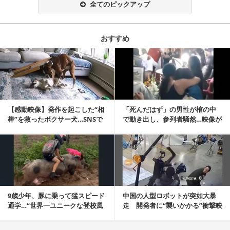
全てのピックアップ
おすすめ
記事を読む
【感動映像】発作を起こした“相
「死んだはず」の男性が棺の中
棒”を救ったボクサー犬…SNSで
で動き出し、参列者騒然…映像が
称賛の声殺到...
拡散
記事を読む
9歳少年、豚に乗って猛スピード
中国の人型ロボットが突如大暴
通学…“世界一ユニークな登校風
走 開発者に“襲いかかる”衝撃映
景”が話題に
像が話題に