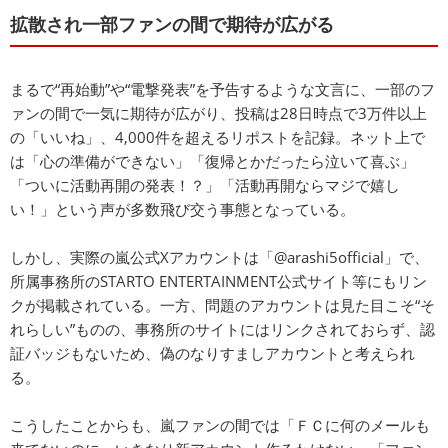
拡散され一部ファンの間で期待が広がる
まるで“再始動”や“電撃発表”を予告するような文言に、一部のフ
ァンの間で一気に期待が広がり、投稿は28日時点で3万件以上
の「いいね」、4,000件を超えるリポストを記録。ネット上で
は「心の準備ができない」「復帰とかだったら泣いて喜ぶ」
「ついに活動再開の発表！？」「活動再開ならマジで嬉し
い！」という声が多数飛び交う事態となっている。
しかし、実際の嵐公式Xアカウントは「@arashi5official」で、
所属事務所のSTARTO ENTERTAINMENT公式サイト等にもリン
クが掲載されている。一方、問題のアカウントは見た目こそ“そ
れらしい”ものの、事務所のサイトにはリンクされておらず、認
証バッジもないため、偽のなりすましアカウントと考えられ
る。
こうしたことからも、嵐ファンの間では「ＦＣに何のメールも