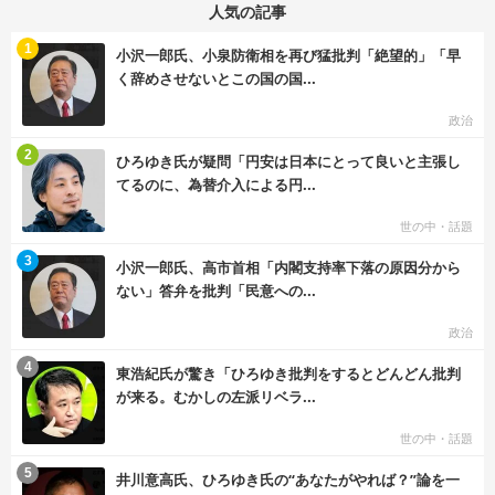
人気の記事
む
1
小沢一郎氏、小泉防衛相を再び猛批判「絶望的」「早
く辞めさせないとこの国の国...
政治
む
2
ひろゆき氏が疑問「円安は日本にとって良いと主張し
てるのに、為替介入による円...
世の中・話題
む
3
小沢一郎氏、高市首相「内閣支持率下落の原因分から
ない」答弁を批判「民意への...
政治
む
4
東浩紀氏が驚き「ひろゆき批判をするとどんどん批判
が来る。むかしの左派リベラ...
世の中・話題
む
5
井川意高氏、ひろゆき氏の“あなたがやれば？”論を一