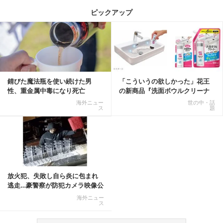
ピックアップ
記事を読む
錆びた魔法瓶を使い続けた男
「こういうの欲しかった」花王
性、重金属中毒になり死亡
の新商品『洗面ボウルクリーナ
ー』がSNSで話題に
海外ニュー
世の中・話
ス
題
放火犯、失敗し自ら炎に包まれ
逃走…豪警察が防犯カメラ映像公
開
海外ニュー
ス