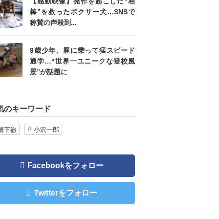
【感動映像】発作を起こした“相
棒”を救ったボクサー犬…SNSで
称賛の声殺到...
9歳少年、豚に乗って猛スピード
通学…“世界一ユニークな登校風
景”が話題に
気のキーワード
橋下徹
小沢一郎
Facebookをフォロー
Twitterをフォロー