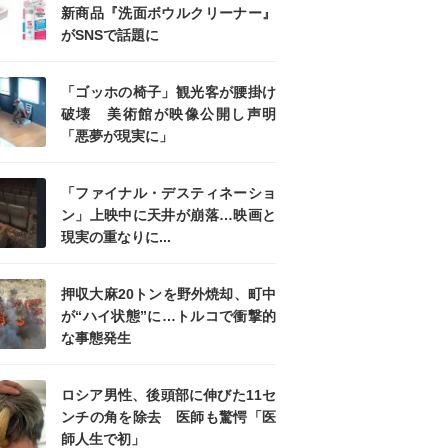
新商品『洗面ボウルクリーナー』
がSNSで話題に
「ゴッホの椅子」観光客が腰掛け
破壊 美術館が映像公開し声明
「悪夢が現実に」
「ファイナル・デスティネーショ
ン」上映中に天井が崩落…映画と
現実の重なりに...
押収大麻20トンを野外焼却、町中
が“ハイ状態”に…トルコで衝撃的
な事態発生
ロシア男性、後頭部に伸びた11セ
ンチの角を除去 医師も驚愕「医
師人生で初」