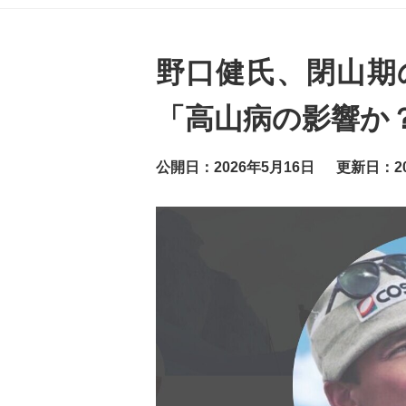
グ
ッ
ト
ニ
ュ
野口健氏、閉山期
ー
ス
「高山病の影響か
公開日：2026年5月16日
更新日：20