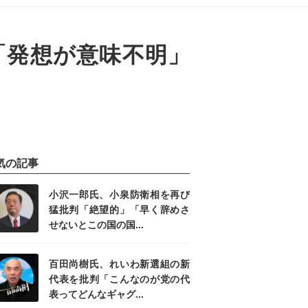
「発想が意味不明」
気の記事
小沢一郎氏、小泉防衛相を再び
猛批判「絶望的」「早く辞めさ
せないとこの国の国...
百田尚樹氏、れいわ新選組の新
代表を批判「こんなのが党の代
表ってどんなギャグ...