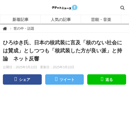
新着記事
人気の記事
芸能・音楽
グ
世の中・話題

グ
ッ
ト
ひろゆき氏、日本の核武装に言及「核のない社会に
ニ
ュ
ー
は賛成」としつつも「核武装した方が良い派」と持
ス
論 ネット反響
公開日：2025年3月22日
更新日：2025年3月22日
シェア
ツイート
送る