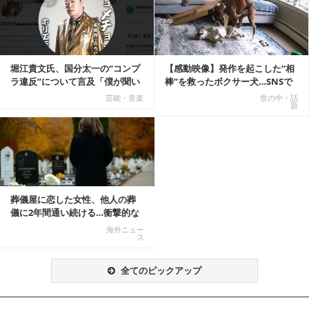
堀江貴文氏、国分太一の“コンプ
【感動映像】発作を起こした“相
ラ違反”について言及「僕が聞い
棒”を救ったボクサー犬…SNSで
てる話が本当だ...
称賛の声殺到...
芸能・音楽
世の中・話
題
葬儀屋に恋した女性、他人の葬
儀に2年間通い続ける…衝撃的な
結末に
海外ニュー
ス
全てのピックアップ