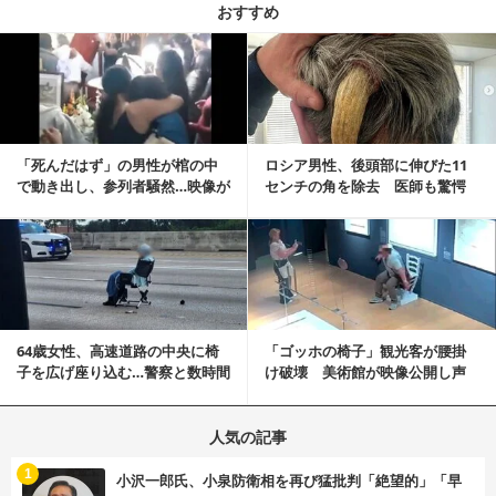
おすすめ
記事を読む
「死んだはず」の男性が棺の中
ロシア男性、後頭部に伸びた11
で動き出し、参列者騒然…映像が
センチの角を除去 医師も驚愕
拡散
「医師人生で初」
記事を読む
64歳女性、高速道路の中央に椅
「ゴッホの椅子」観光客が腰掛
子を広げ座り込む…警察と数時間
け破壊 美術館が映像公開し声
にらみ合い
明「悪夢が現実に」
人気の記事
む
1
小沢一郎氏、小泉防衛相を再び猛批判「絶望的」「早