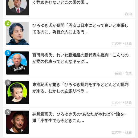
く辞めさせないとこの国の国...
政治
む
2
ひろゆき氏が疑問「円安は日本にとって良いと主張し
てるのに、為替介入による円...
世の中・話題
む
3
百田尚樹氏、れいわ新選組の新代表を批判「こんなの
が党の代表ってどんなギャグ...
芸能・音楽
む
4
東浩紀氏が驚き「ひろゆき批判をするとどんどん批判
が来る。むかしの左派リベラ...
世の中・話題
む
5
井川意高氏、ひろゆき氏の“あなたがやれば？”論を一
蹴「小学生でも今どきこん...
世の中・話題