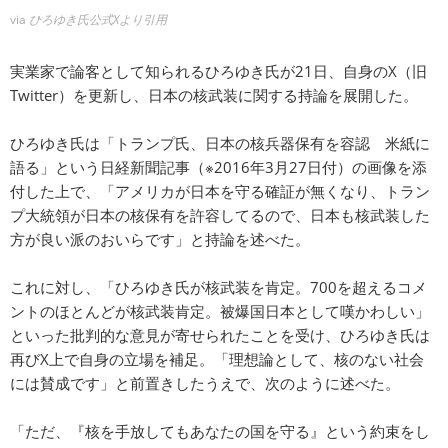
via
ひろゆき氏公式Xより引用
実業家で論客として知られるひろゆき氏が21日、自身のX（旧
Twitter）を更新し、日本の核武装に関する持論を展開した。
ひろゆき氏は「トランプ氏、日本の核兵器保有を容認 米紙に
語る」という日経新聞記事（※2016年3月27日付）の画像を添
付した上で、「アメリカが日本を守る確証が無くなり、トラン
プ大統領が日本の核保有を許容してるので、日本も核武装した
方が良い派のおいらです」と持論を述べた。
これに対し、「ひろゆき氏が核武装を肯定。700を超えるコメ
ントのほとんどが核武装肯定。被爆国日本として嘆かわしい」
といった批判的な意見が寄せられたことを受け、ひろゆき氏は
再びX上で自身の立場を補足。「理想論として、核のない社会
には賛成です」と前置きしたうえで、次のように述べた。
「ただ、『核を手放してもあなたの国を守る』という約束をし