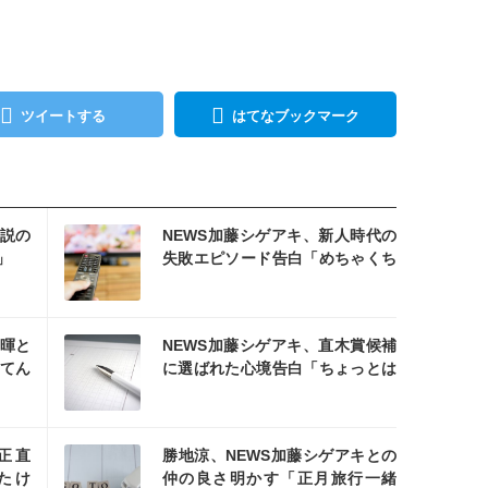
ツイートする
はてなブックマーク
を読む
説の
NEWS加藤シゲアキ、新人時代の
」
失敗エピソード告白「めちゃくち
ゃ怖かった」
を読む
将暉と
NEWS加藤シゲアキ、直木賞候補
てん
に選ばれた心境告白「ちょっとは
褒めてもいいのかな」
を読む
正直
勝地涼、NEWS加藤シゲアキとの
たけ
仲の良さ明かす「正月旅行一緒