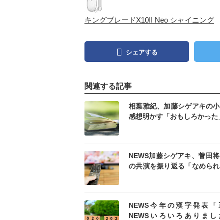
キングブレードX10II Neo シャイニング
シェアする
関連する記事
記事を読む
記事
相葉雅紀、加藤シゲアキの小
感想明かす「おもしろかった
記事を読む
記事
NEWS加藤シゲアキ、菅田
の共演を振り返る「なめられ
な、って」
記事を読む
記事
NEWS今年の漢字発表「
NEWSいろいろありまし