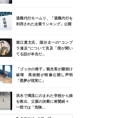
退職代行モームリ、「退職代行を
利用された企業ランキング」公開
堀江貴文氏、国分太一の“コンプ
ラ違反”について言及「僕が聞い
てる話が本当だ...
「ゴッホの椅子」観光客が腰掛け
破壊 美術館が映像公開し声明
「悪夢が現実に」
洪水で濁流にのまれた学校から娘
を救出、父親の決断に称賛続々
一部では「危険...