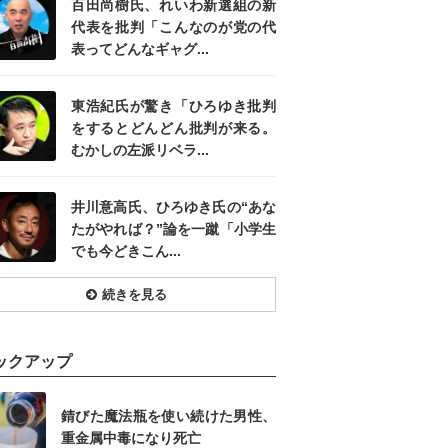
百田尚樹氏、れいわ新選組の新
代表を批判「こんなのが党の代
表ってどんなギャグ...
東浩紀氏が驚き「ひろゆき批判
をするとどんどん批判が来る。
むかしの左派リベラ...
井川意高氏、ひろゆき氏の“あな
たがやれば？”論を一蹴「小学生
でも今どきこん...
続きを見る
ックアップ
錆びた魔法瓶を使い続けた男性、
重金属中毒になり死亡