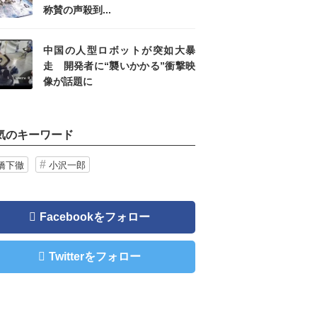
称賛の声殺到...
中国の人型ロボットが突如大暴
走 開発者に“襲いかかる”衝撃映
像が話題に
気のキーワード
橋下徹
小沢一郎
Facebookをフォロー
Twitterをフォロー