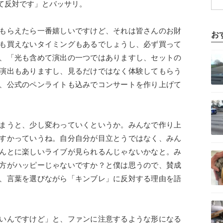
て反対です」とバッサリ。
もらえたら一番嬉しいですけど、それは皆さんのお財
お
も買えないタイミングもあるでしょうし、必ず買って
記事を読む
、「光も含めて演出の一つではありますし、セットの
演出もありますし、見るだけではなく体験してもらう
、公式のペンライトも込みでコンサートを作り上げて
記事を読む
まうと、少し変わっていくというか。みんなで作り上
すかっていうね。自分自分が目立とうではなく、みん
記事を読む
んとに楽しいライブが見られるんじゃないかなと。み
方がハッピーじゃないですか？と僕は思うので、賛成
、言葉を選びながら「キンブレ」に反対する理由を語
記事を読む
いんですけど」と、ファンに注意するような形になる