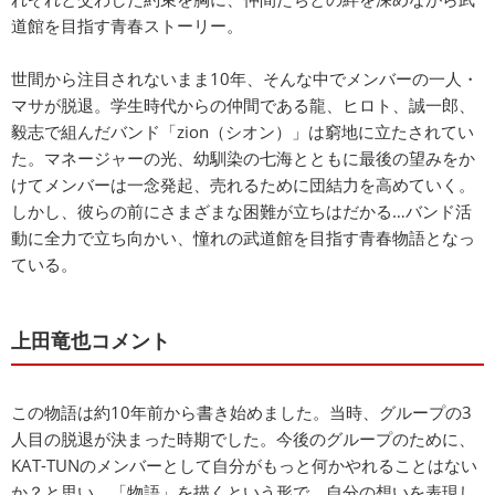
道館を目指す青春ストーリー。
世間から注目されないまま10年、そんな中でメンバーの一人・
マサが脱退。学生時代からの仲間である龍、ヒロト、誠一郎、
毅志で組んだバンド「zion（シオン）」は窮地に立たされてい
た。マネージャーの光、幼馴染の七海とともに最後の望みをか
けてメンバーは一念発起、売れるために団結力を高めていく。
しかし、彼らの前にさまざまな困難が立ちはだかる…バンド活
動に全力で立ち向かい、憧れの武道館を目指す青春物語となっ
ている。
上田竜也コメント
この物語は約10年前から書き始めました。当時、グループの3
人目の脱退が決まった時期でした。今後のグループのために、
KAT-TUNのメンバーとして自分がもっと何かやれることはない
か？と思い、「物語」を描くという形で、自分の想いを表現し