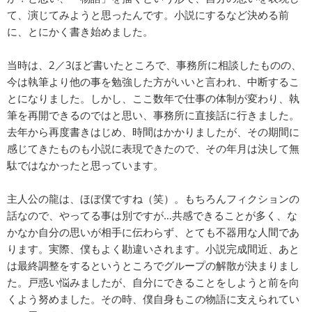
て、演じてみようと思ったんです。小説にするなど決める前
に、とにかく書き始めました。
当時は、2／3ほど書いたところで、事務所に相談したものの、
今は執筆より他の事を勉強した方がいいと言われ、中断するこ
とになりました。しかし、ここ数年で仕事の体制が変わり、執
筆を再開できるのではと思い、事務所に直接話に行きました。
去年から再度書きはじめ、時間はかかりましたが、その期間に
感じてきたものも小説に表現できたので、その年月は決して無
駄ではなかったと思っています。
主人公の龍は、ほぼ僕ですね（笑）。もちろんフィクションの
話なので、やってる事は別ですが…共感できることが多く、な
かなか自分の思いが相手に伝わらず、とても不器用な人間であ
ります。実際、僕もよく勘違いされます。小説完成間近、あと
は最終調整をするというところでグループの解散が決まりまし
た。戸惑い悩みましたが、自分にできることをしようと前を向
くよう努めました。その時、僕自身もこの物語に支えられてい