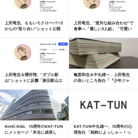
上田竜也、ももいろクローバーZ
上田竜也、“意外な組み合わせ”で
からの“取り合い”ショット公開
食事へ「麗しい3人組」「可愛い
「きゃなこは気...
組み合わせ」と反響
記事を読む
上田竜也＆櫻井翔、“ダブル影
亀梨和也＆中丸雄一、上田竜也
山”ショットに反響「新旧影山エ
の良いところ告白「『少年ジャ
モい」「夢の共演」
ンプ』の主人公みたい」
記事を読む
KinKi Kids、15周年のKAT-TUN
KAT-TUN中丸雄一、15周年の心
にメッセージ「本当に成長し
境告白 「純粋によっしゃ～！っ