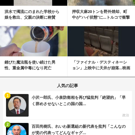
洪水で濁流にのまれた学校から
押収大麻20トンを野外焼却、町
娘を救出、父親の決断に称賛
中が“ハイ状態”に…トルコで衝撃
続々 一部では「危険...
的な事態発生
記事を読む
錆びた魔法瓶を使い続けた男
「ファイナル・デスティネーシ
性、重金属中毒になり死亡
ョン」上映中に天井が崩落…映画
と現実の重なりに...
人気の記事
む
1
小沢一郎氏、小泉防衛相を再び猛批判「絶望的」「早
く辞めさせないとこの国の国...
政治
む
2
百田尚樹氏、れいわ新選組の新代表を批判「こんなの
が党の代表ってどんなギャグ...