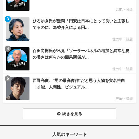
芸能・音楽
む
3
ひろゆき氏が疑問「円安は日本にとって良いと主張し
てるのに、為替介入による円...
世の中・話題
む
4
百田尚樹氏が私見「ソーラーパネルの増加と異常な夏
の暑さは何らかの因果関係が...
世の中・話題
む
5
西野亮廣、“男の最高傑作”だと思う人物を実名告白
「才能、人間性、ビジュアル...
芸能・音楽
続きを見る
人気のキーワード