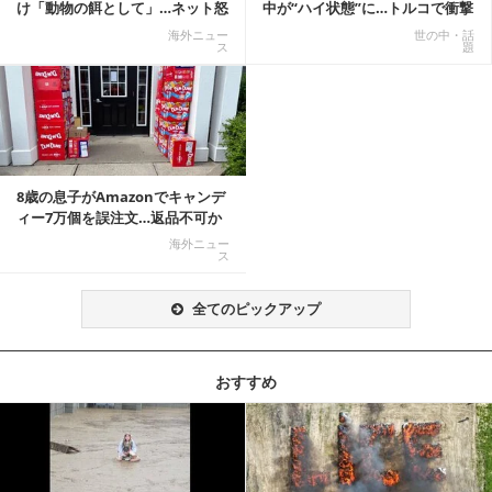
け「動物の餌として」…ネット怒
中が“ハイ状態”に…トルコで衝撃
りの声「ペットは...
的な事態発生
海外ニュー
世の中・話
ス
題
8歳の息子がAmazonでキャンデ
ィー7万個を誤注文…返品不可か
ら感動の結末へ
海外ニュー
ス
全てのピックアップ
おすすめ
記事を読む