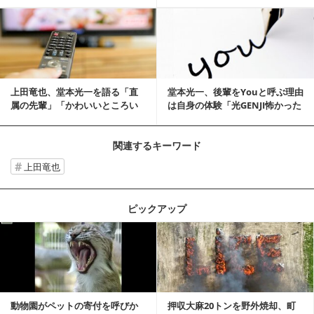
た」
ていう感じ」
記事を読む
上田竜也、堂本光一を語る「直
堂本光一、後輩をYouと呼ぶ理由
属の先輩」「かわいいところい
は自身の体験「光GENJI怖かった
っぱいあります」
もん」
関連するキーワード
上田竜也
ピックアップ
記事を読む
動物園がペットの寄付を呼びか
押収大麻20トンを野外焼却、町