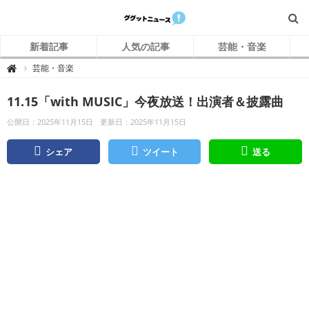
新着記事
人気の記事
芸能・音楽
グ
芸能・音楽

グ
ッ
ト
11.15「with MUSIC」今夜放送！出演者＆披露曲
ニ
ュ
ー
公開日：2025年11月15日
更新日：2025年11月15日
ス
シェア
ツイート
送る