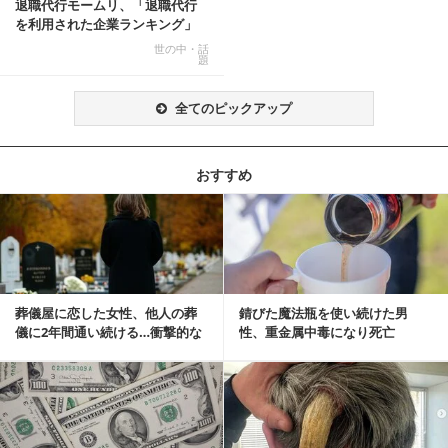
退職代行モームリ、「退職代行
を利用された企業ランキング」
公開
世の中・話
題
全てのピックアップ
おすすめ
記事を読む
葬儀屋に恋した女性、他人の葬
錆びた魔法瓶を使い続けた男
儀に2年間通い続ける…衝撃的な
性、重金属中毒になり死亡
結末に
記事を読む