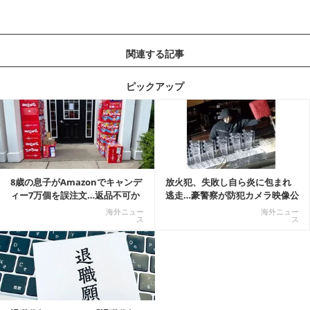
関連する記事
ピックアップ
記事を読む
8歳の息子がAmazonでキャンデ
放火犯、失敗し自ら炎に包まれ
ィー7万個を誤注文…返品不可か
逃走…豪警察が防犯カメラ映像公
ら感動の結末へ
開
海外ニュー
海外ニュー
ス
ス