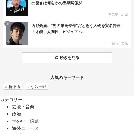
の暑さは何らかの因果関係が...
世の中・話題
む
5
西野亮廣、“男の最高傑作”だと思う人物を実名告白
「才能、人間性、ビジュアル...
芸能・音楽
続きを見る
人気のキーワード
橋下徹
小沢一郎
カテゴリー
芸能・音楽
政治
世の中・話題
海外ニュース