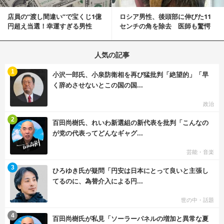
店員の“渡し間違い”で宝くじ1億
ロシア男性、後頭部に伸びた11
円超え当選！幸運すぎる男性
センチの角を除去 医師も驚愕
「最初はイタズラ...
「医師人生で初」
人気の記事
む
1
小沢一郎氏、小泉防衛相を再び猛批判「絶望的」「早
く辞めさせないとこの国の国...
政治
む
2
百田尚樹氏、れいわ新選組の新代表を批判「こんなの
が党の代表ってどんなギャグ...
芸能・音楽
む
3
ひろゆき氏が疑問「円安は日本にとって良いと主張し
てるのに、為替介入による円...
世の中・話題
む
4
百田尚樹氏が私見「ソーラーパネルの増加と異常な夏