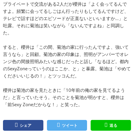
プライベートで交流がある2人だが櫻井は「よく会ってるんで
すよ。頻繁に会ってるしごはん行ったりもしてるんですけど、
テレビで話すほどのエピソードが正直ないといいますか…」と
吐露。それに菊池は笑いながら「ないんですよね」と同調し
た。
すると、櫻井は「この間、菊池の家に行ったんですよ、強いて
言うなら」と回顧。菊池の家の印象は、照明がアンバーでオレ
ンジ色の間接照明みたいな感じだったと話し「なるほど。都内
のSexyZoneっていうのはここか、と」と暴露。菊池は「やめて
くださいいじるの！」とツッコんだ。
櫻井は菊池の家を見たときに「10年前の俺の家を見てるよう
だ」と言っていたそう。そのことを菊池が明かすと、櫻井は
「前Sexy Zoneだからな！」と笑った。
シェア
ツイート
送る