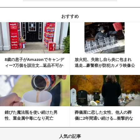
おすすめ
記事を読む
8歳の息子がAmazonでキャンデ
放火犯、失敗し自ら炎に包まれ
ィー7万個を誤注文…返品不可か
逃走…豪警察が防犯カメラ映像公
ら感動の結末へ
開
記事を読む
錆びた魔法瓶を使い続けた男
葬儀屋に恋した女性、他人の葬
性、重金属中毒になり死亡
儀に2年間通い続ける…衝撃的な
結末に
人気の記事