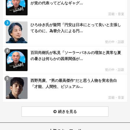
が党の代表ってどんなギャグ...
芸能・音楽
む
3
ひろゆき氏が疑問「円安は日本にとって良いと主張し
てるのに、為替介入による円...
世の中・話題
む
4
百田尚樹氏が私見「ソーラーパネルの増加と異常な夏
の暑さは何らかの因果関係が...
世の中・話題
む
5
西野亮廣、“男の最高傑作”だと思う人物を実名告白
「才能、人間性、ビジュアル...
芸能・音楽
続きを見る