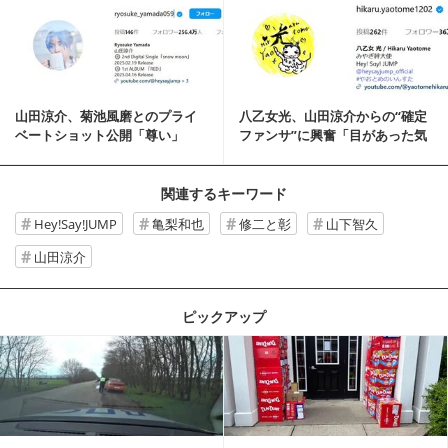
記事を読む
山田涼介、菊池風磨とのプライ
八乙女光、山田涼介からの“確定
ベートショット公開「尊い」
ファンサ”に興奮「目があった気
「素敵な関係」と反響
がする！」
関連するキーワード
Hey!Say!JUMP
亀梨和也
修二と彰
山下智久
山田涼介
ピックアップ
記事を読む