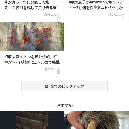
車が真っ二つに分離して逃
8歳の息子がAmazonでキャンデ
走！？後部を残して走り去る衝
ィー7万個を誤注文…返品不可か
撃映像が話題に
ら感動の結末へ
海外ニュー
海外ニュー
ス
ス
押収大麻20トンを野外焼却、町
中が“ハイ状態”に…トルコで衝撃
的な事態発生
世の中・話
題
全てのピックアップ
おすすめ
記事を読む