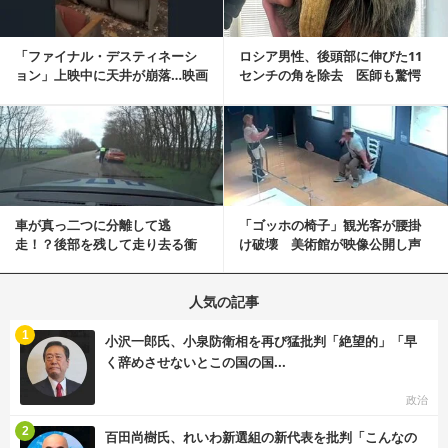
「ファイナル・デスティネーシ
ロシア男性、後頭部に伸びた11
ョン」上映中に天井が崩落…映画
センチの角を除去 医師も驚愕
と現実の重なりに...
「医師人生で初」
記事を読む
車が真っ二つに分離して逃
「ゴッホの椅子」観光客が腰掛
走！？後部を残して走り去る衝
け破壊 美術館が映像公開し声
撃映像が話題に
明「悪夢が現実に」
人気の記事
む
1
小沢一郎氏、小泉防衛相を再び猛批判「絶望的」「早
く辞めさせないとこの国の国...
政治
む
2
百田尚樹氏、れいわ新選組の新代表を批判「こんなの