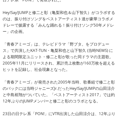
Hey!Say!JUMPと修二と彰（亀梨和也＆山下智久）がコラボする
のは、振り付けソングをベストアーティスト達が豪華コラボメ
ドレーで披露する「みんな踊れる！振り付けソング50年メドレ
ー」の企画。
「青春アミーゴ」は、テレビドラマ「野ブタ。をプロデュー
ス」で共演したKAT-TUN・亀梨和也と山下智久 (当時NEWS) に
よる期間限定ユニット・修二と彰が歌った同ドラマの主題歌。
2005年11月にリリースされ、累計売上枚数が160万枚を超える
ヒットを記録し、社会現象となった。
「青春アミーゴ」が発売された2005年当時、歌番組で修二と彰
のバックには当時ジャニーズJr.だったHey!Say!JUMPの山田涼介
と中島裕翔がついていた。「ベストアーティスト2017」では約
12年ぶりのJUMPメンバーと修二と彰のコラボとなる。
23日の日テレ系「PON!」にVTR出演した山田涼介は、12年ぶり