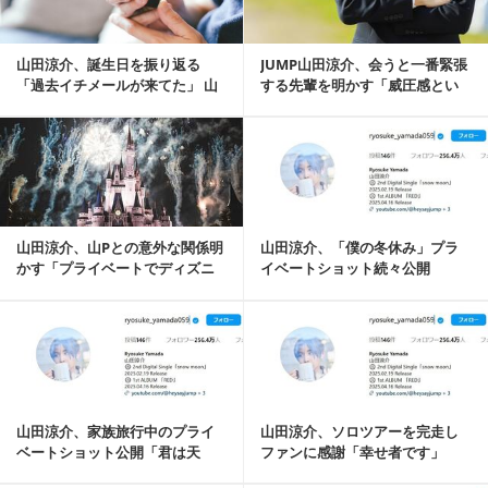
山田涼介、誕生日を振り返る
JUMP山田涼介、会うと一番緊張
「過去イチメールが来てた」 山
する先輩を明かす「威圧感とい
下智久や神木隆之介も祝福
うか…」
記事を読む
山田涼介、山Pとの意外な関係明
山田涼介、「僕の冬休み」プラ
かす「プライベートでディズニ
イベートショット続々公開
ーランドに」
「幸せな気持ちになり...
記事を読む
山田涼介、家族旅行中のプライ
山田涼介、ソロツアーを完走し
ベートショット公開「君は天
ファンに感謝「幸せ者です」
才」「デートに見える...