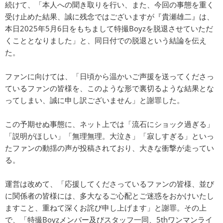
続けて、「本人への聞き取りを行い、また、今回の事態を重く
受け止めた結果、誠に残念ではございますが『貴瀬雄二』は、
本日2025年5月6日をもちまして特撮Boyzを脱退させていただ
くこととなりました」と、同日付での脱退という結論を伝え
た。
ファンに向けては、「日頃から温かいご声援を送ってくださっ
ているファンの皆様を、このような形で裏切るような結果とな
ってしまい、誠に申し訳ございません」と謝罪した。
この予期せぬ事態に、ネット上では「流石にショック過ぎる」
「説明がほしい」「無理無理。大泣き」「寂しすぎる」といっ
たファンの動揺の声が投稿されており、大きな衝撃が走ってい
る。
運営は改めて、「応援してくださっているファンの皆様、並び
に関係者の皆様には、多大なるご心配とご迷惑をおかけいたし
ますこと、重ねて深くお詫び申し上げます」と謝罪。その上
で、「特撮Boyzメンバー及びスタッフ一同、5thワンマンライ