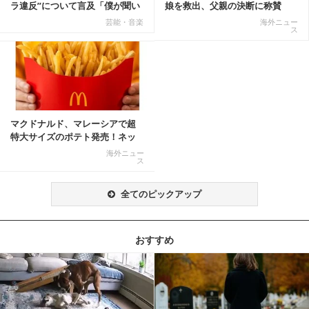
ラ違反”について言及「僕が聞い
娘を救出、父親の決断に称賛
てる話が本当だ...
続々 一部では「危険...
芸能・音楽
海外ニュー
ス
マクドナルド、マレーシアで超
特大サイズのポテト発売！ネッ
ト反響「ヤバすぎる」
海外ニュー
ス
全てのピックアップ
おすすめ
記事を読む