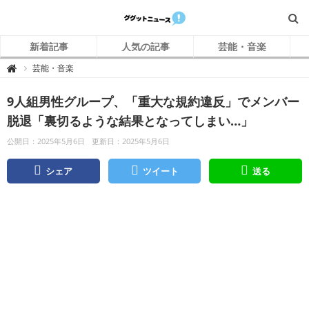
新着記事
人気の記事
芸能・音楽
グ
芸能・音楽

グ
ッ
ト
9人組男性グループ、「重大な規約違反」でメンバー
ニ
ュ
ー
脱退「裏切るような結果となってしまい…」
ス
公開日：2025年5月6日
更新日：2025年5月6日
シェア
ツイート
送る