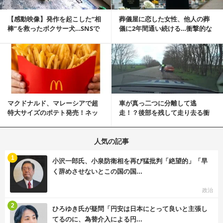
【感動映像】発作を起こした“相
葬儀屋に恋した女性、他人の葬
棒”を救ったボクサー犬…SNSで
儀に2年間通い続ける…衝撃的な
称賛の声殺到...
結末に
記事を読む
マクドナルド、マレーシアで超
車が真っ二つに分離して逃
特大サイズのポテト発売！ネッ
走！？後部を残して走り去る衝
ト反響「ヤバすぎる」
撃映像が話題に
人気の記事
む
1
小沢一郎氏、小泉防衛相を再び猛批判「絶望的」「早
く辞めさせないとこの国の国...
政治
む
2
ひろゆき氏が疑問「円安は日本にとって良いと主張し
てるのに、為替介入による円...