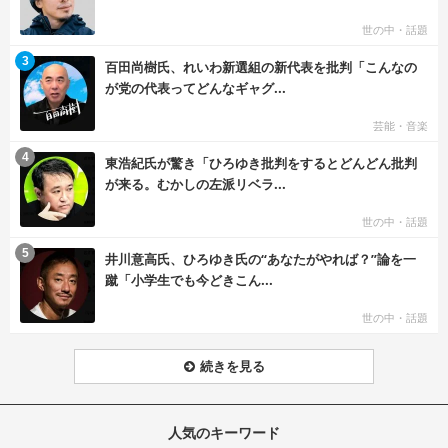
世の中・話題
む
3
百田尚樹氏、れいわ新選組の新代表を批判「こんなの
が党の代表ってどんなギャグ...
芸能・音楽
む
4
東浩紀氏が驚き「ひろゆき批判をするとどんどん批判
が来る。むかしの左派リベラ...
世の中・話題
む
5
井川意高氏、ひろゆき氏の“あなたがやれば？”論を一
蹴「小学生でも今どきこん...
世の中・話題
続きを見る
人気のキーワード