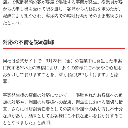
店』で泥酔状態の客が客席で嘔吐する事態が発生。従業員が客
からの申し出を受けて袋を渡し、客席からの移動を求めたが、
泥酔により拒否され、客席内での嘔吐行為がそのまま継続され
たという。
対応の不備を認め謝罪
同社は公式サイトで「3月28日（金）の営業中に発生した事案
に関するSNS上の投稿により、多くの皆様にご不安やご心配を
おかけしておりますことを、深くお詫び申し上げます」と謝
罪。
事案発生後の店側の対応について、「嘔吐されたお客様への追
加の対応や、周囲のお客様への配慮、衛生面における適切な措
置、さらには店舗責任者としての説明や謝罪のあり方に不十分
な点があり、結果としてお客様にご不快な思いをおかけするこ
ととなりました」と説明。