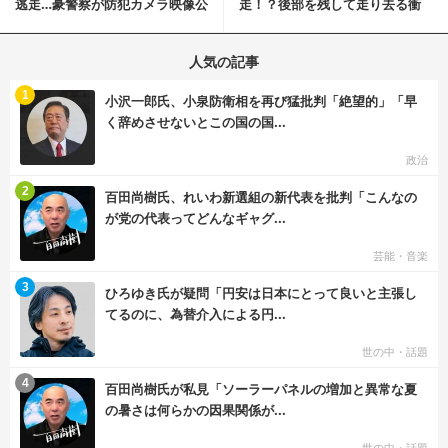
逃走…豪警察が防犯カメラ映像公
走！？後部を残して走り去る衝
開
撃映像が話題に
人気の記事
む
1
小沢一郎氏、小泉防衛相を再び猛批判「絶望的」「早
く辞めさせないとこの国の国...
政治
む
2
百田尚樹氏、れいわ新選組の新代表を批判「こんなの
が党の代表ってどんなギャグ...
芸能・音楽
む
3
ひろゆき氏が疑問「円安は日本にとって良いと主張し
てるのに、為替介入による円...
世の中・話題
む
4
百田尚樹氏が私見「ソーラーパネルの増加と異常な夏
の暑さは何らかの因果関係が...
世の中・話題