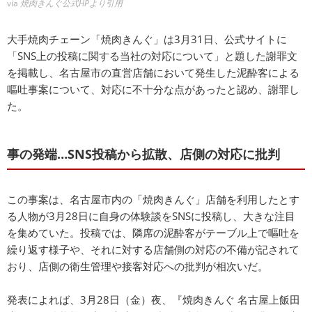
via
焼肉きんぐ公式HPより引用
大手焼肉チェーン「焼肉きんぐ」は3月31日、公式サイトに
「SNS上の投稿に関する当社の対応について」と題した謝罪文
を掲載し、名古屋市の直営店舗において発生した泥酔客による
嘔吐事案について、対応に不十分な点があったと認め、謝罪し
た。
事の発端…SNS投稿から拡散、店側の対応に批判
この事案は、名古屋市内の「焼肉きんぐ」店舗を利用したとす
る人物が3月28日に自身の体験談をSNSに投稿し、大きな注目
を集めていた。投稿では、隣席の泥酔客がテーブル上で嘔吐を
繰り返す様子や、それに対する店舗側の対応の不備が記されて
おり、店側の衛生管理や接客対応への批判が相次いだ。
発表によれば、3月28日（金）夜、『焼肉きんぐ 名古屋上飯田