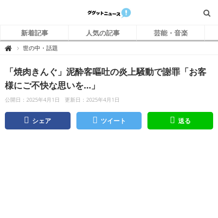
新着記事
人気の記事
芸能・音楽
グ
世の中・話題

グ
ッ
ト
「焼肉きんぐ」泥酔客嘔吐の炎上騒動で謝罪「お客
ニ
ュ
ー
様にご不快な思いを…」
ス
公開日：2025年4月1日
更新日：2025年4月1日
シェア
ツイート
送る