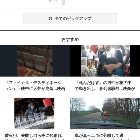
題
全てのピックアップ
おすすめ
記事を読む
「ファイナル・デスティネーシ
「死んだはず」の男性が棺の中
ョン」上映中に天井が崩落…映画
で動き出し、参列者騒然…映像が
と現実の重なりに...
拡散
記事を読む
放火犯、失敗し自ら炎に包まれ
車が真っ二つに分離して逃