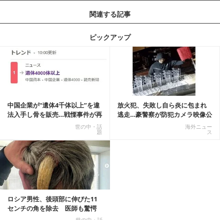
関連する記事
ピックアップ
記事を読む
中国企業が“遺体4千体以上”を違
放火犯、失敗し自ら炎に包まれ
法入手し骨を販売…戦慄事件が再
逃走…豪警察が防犯カメラ映像公
燃、Xでトレ...
開
世の中・話
海外ニュー
題
ス
ロシア男性、後頭部に伸びた11
センチの角を除去 医師も驚愕
「医師人生で初」
世の中・話