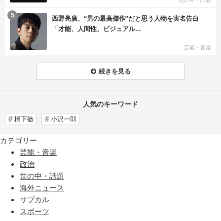
む
5
西野亮廣、“男の最高傑作”だと思う人物を実名告白
「才能、人間性、ビジュアル...
芸能・音楽
続きを見る
人気のキーワード
橋下徹
小沢一郎
カテゴリー
芸能・音楽
政治
世の中・話題
海外ニュース
サブカル
スポーツ