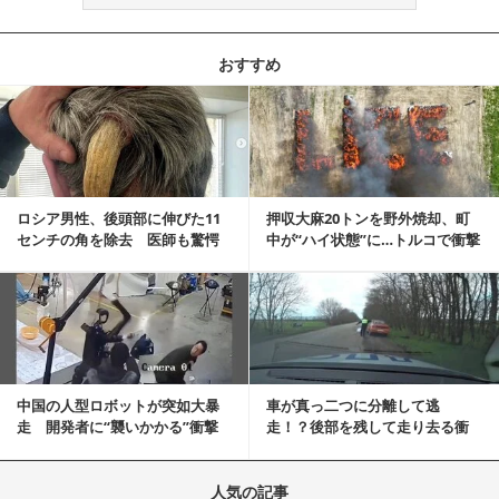
おすすめ
記事を読む
ロシア男性、後頭部に伸びた11
押収大麻20トンを野外焼却、町
センチの角を除去 医師も驚愕
中が“ハイ状態”に…トルコで衝撃
「医師人生で初」
的な事態発生
記事を読む
中国の人型ロボットが突如大暴
車が真っ二つに分離して逃
走 開発者に“襲いかかる”衝撃
走！？後部を残して走り去る衝
映像が話題に
撃映像が話題に
人気の記事