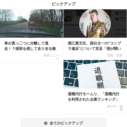
ピックアップ
記事を読む
車が真っ二つに分離して逃
堀江貴文氏、国分太一の“コンプ
走！？後部を残して走り去る衝
ラ違反”について言及「僕が聞い
撃映像が話題に
てる話が本当だ...
海外ニュー
芸能・音楽
ス
記事を読む
退職代行モームリ、「退職代行
を利用された企業ランキング」
公開
世の中・話
題
全てのピックアップ