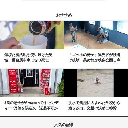
おすすめ
記事を読む
錆びた魔法瓶を使い続けた男
「ゴッホの椅子」観光客が腰掛
性、重金属中毒になり死亡
け破壊 美術館が映像公開し声
明「悪夢が現実に」
記事を読む
8歳の息子がAmazonでキャンデ
洪水で濁流にのまれた学校から
ィー7万個を誤注文…返品不可か
娘を救出、父親の決断に称賛
ら感動の結末へ
続々 一部では「危険...
人気の記事