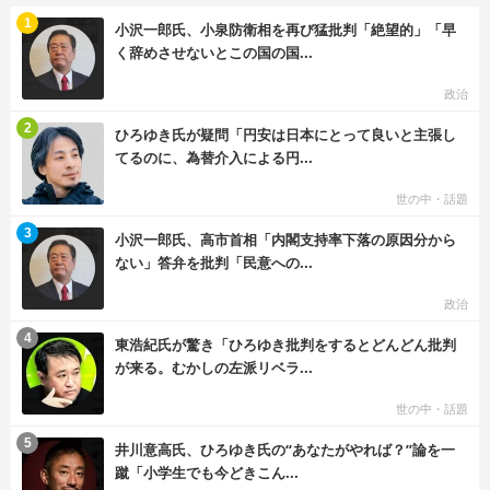
む
1
小沢一郎氏、小泉防衛相を再び猛批判「絶望的」「早
く辞めさせないとこの国の国...
政治
む
2
ひろゆき氏が疑問「円安は日本にとって良いと主張し
てるのに、為替介入による円...
世の中・話題
む
3
小沢一郎氏、高市首相「内閣支持率下落の原因分から
ない」答弁を批判「民意への...
政治
む
4
東浩紀氏が驚き「ひろゆき批判をするとどんどん批判
が来る。むかしの左派リベラ...
世の中・話題
む
5
井川意高氏、ひろゆき氏の“あなたがやれば？”論を一
蹴「小学生でも今どきこん...