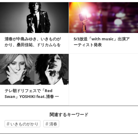
記事を読む
清春が中島みゆき、いきものが
5/3放送「with music」出演ア
かり、桑田佳祐、ドリカムらを
ーティスト発表
カバー！初のカバー...
テレ朝ドリフェスで「Red
Swan」YOSHIKI feat.清春 一
夜...
関連するキーワード
いきものがかり
清春