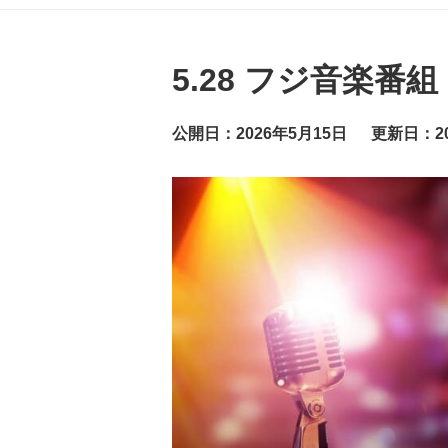
グ
ッ
ト
ニ
ュ
5.28 フジ音楽
ー
ス
公開日：2026年5月15日
更新日：20