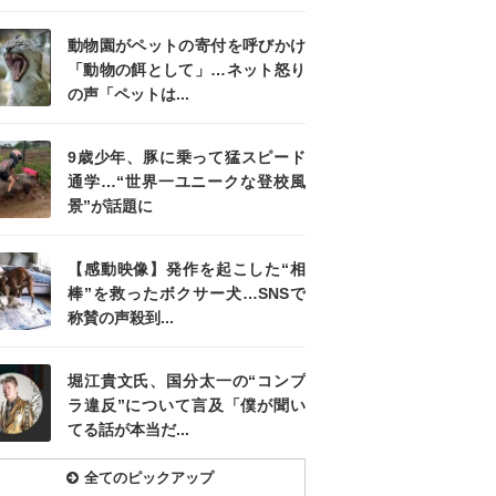
動物園がペットの寄付を呼びかけ
「動物の餌として」…ネット怒り
の声「ペットは...
9歳少年、豚に乗って猛スピード
通学…“世界一ユニークな登校風
景”が話題に
【感動映像】発作を起こした“相
棒”を救ったボクサー犬…SNSで
称賛の声殺到...
堀江貴文氏、国分太一の“コンプ
ラ違反”について言及「僕が聞い
てる話が本当だ...
全てのピックアップ