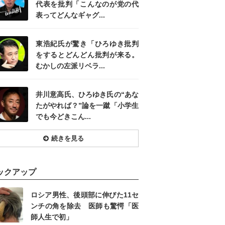
代表を批判「こんなのが党の代
表ってどんなギャグ...
東浩紀氏が驚き「ひろゆき批判
をするとどんどん批判が来る。
むかしの左派リベラ...
井川意高氏、ひろゆき氏の“あな
たがやれば？”論を一蹴「小学生
でも今どきこん...
続きを見る
ックアップ
ロシア男性、後頭部に伸びた11セ
ンチの角を除去 医師も驚愕「医
師人生で初」