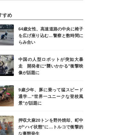
すすめ
64歳女性、高速道路の中央に椅子
を広げ座り込む…警察と数時間に
らみ合い
中国の人型ロボットが突如大暴
走 開発者に“襲いかかる”衝撃映
像が話題に
9歳少年、豚に乗って猛スピード
通学…“世界一ユニークな登校風
景”が話題に
押収大麻20トンを野外焼却、町中
が“ハイ状態”に…トルコで衝撃的
な事態発生