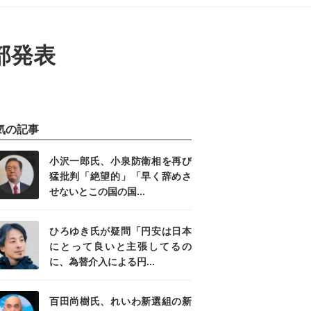
部発表
気の記事
小沢一郎氏、小泉防衛相を再び
猛批判「絶望的」「早く辞めさ
せないとこの国の国...
ひろゆき氏が疑問「円安は日本
にとって良いと主張してるの
に、為替介入による円...
百田尚樹氏、れいわ新選組の新