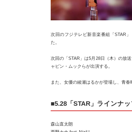
次回のフジテレビ新音楽番組「STAR」（
た。
次回の「STAR」は5月28日（木）の放送で、
ャピン・ムックらが出演する。
また、女優の綾瀬はるかが登場し、青春
■5.28「STAR」ラインナ
森山直太朗
西野カナ feat. NiziU