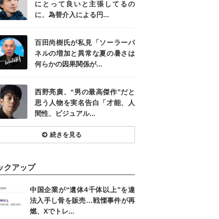
にとって良いと主張してるの
に、為替介入による円...
百田尚樹氏が私見「ソーラーパ
ネルの増加と異常な夏の暑さは
何らかの因果関係が...
西野亮廣、“男の最高傑作”だと
思う人物を実名告白「才能、人
間性、ビジュアル...
続きを見る
ックアップ
中国企業が“遺体4千体以上”を違
法入手し骨を販売…戦慄事件が再
燃、Xでトレ...