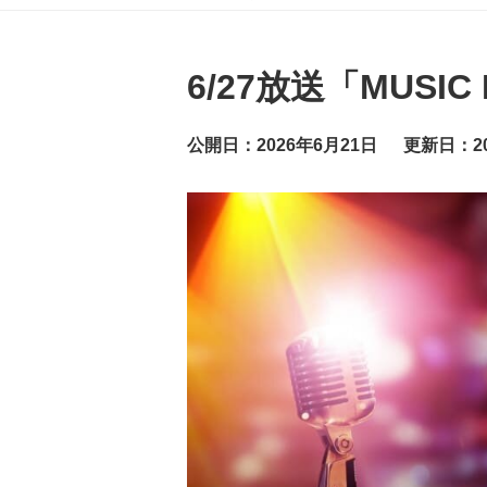
グ
ッ
ト
ニ
ュ
6/27放送「MUSI
ー
ス
公開日：2026年6月21日
更新日：20