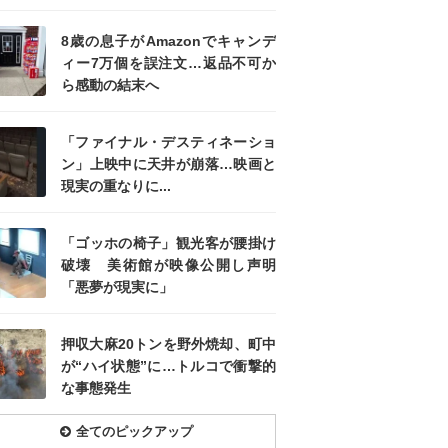
8歳の息子がAmazonでキャンデ
ィー7万個を誤注文…返品不可か
ら感動の結末へ
「ファイナル・デスティネーショ
ン」上映中に天井が崩落…映画と
現実の重なりに...
「ゴッホの椅子」観光客が腰掛け
破壊 美術館が映像公開し声明
「悪夢が現実に」
押収大麻20トンを野外焼却、町中
が“ハイ状態”に…トルコで衝撃的
な事態発生
全てのピックアップ