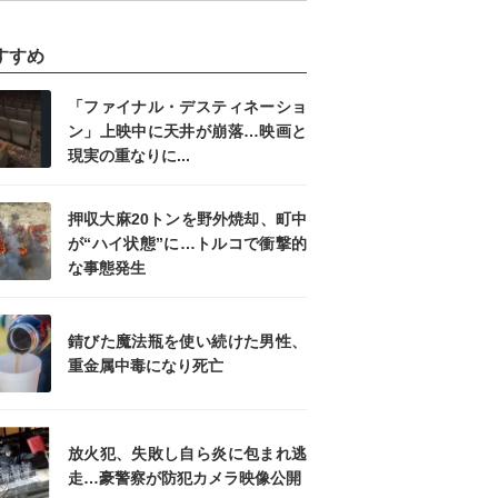
すすめ
「ファイナル・デスティネーショ
ン」上映中に天井が崩落…映画と
現実の重なりに...
押収大麻20トンを野外焼却、町中
が“ハイ状態”に…トルコで衝撃的
な事態発生
錆びた魔法瓶を使い続けた男性、
重金属中毒になり死亡
放火犯、失敗し自ら炎に包まれ逃
走…豪警察が防犯カメラ映像公開