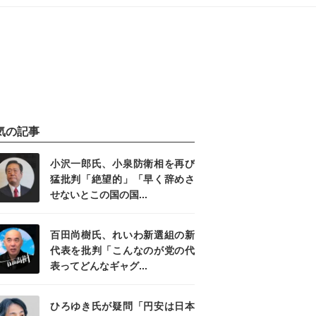
気の記事
小沢一郎氏、小泉防衛相を再び
猛批判「絶望的」「早く辞めさ
せないとこの国の国...
百田尚樹氏、れいわ新選組の新
代表を批判「こんなのが党の代
表ってどんなギャグ...
ひろゆき氏が疑問「円安は日本