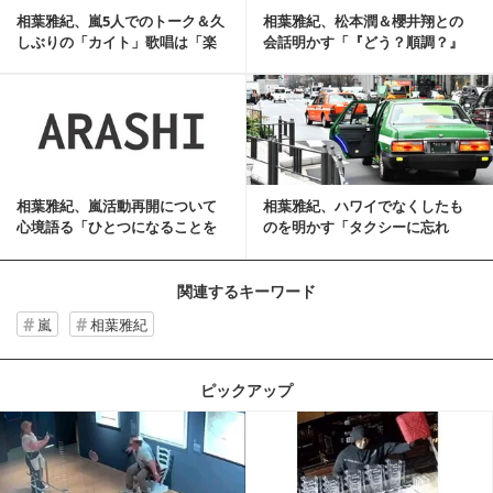
相葉雅紀、嵐5人でのトーク＆久
相葉雅紀、松本潤＆櫻井翔との
しぶりの「カイト」歌唱は「楽
会話明かす「『どう？順調？』
しかったです」
みたいな」
記事を読む
相葉雅紀、嵐活動再開について
相葉雅紀、ハワイでなくしたも
心境語る「ひとつになることを
のを明かす「タクシーに忘れ
目標に」
た」
関連するキーワード
嵐
相葉雅紀
ピックアップ
記事を読む