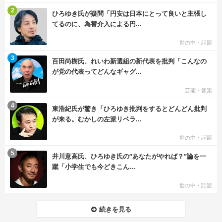
む
2
ひろゆき氏が疑問「円安は日本にとって良いと主張し
てるのに、為替介入による円...
世の中・話題
む
3
百田尚樹氏、れいわ新選組の新代表を批判「こんなの
が党の代表ってどんなギャグ...
芸能・音楽
む
4
東浩紀氏が驚き「ひろゆき批判をするとどんどん批判
が来る。むかしの左派リベラ...
世の中・話題
む
5
井川意高氏、ひろゆき氏の“あなたがやれば？”論を一
蹴「小学生でも今どきこん...
世の中・話題
続きを見る