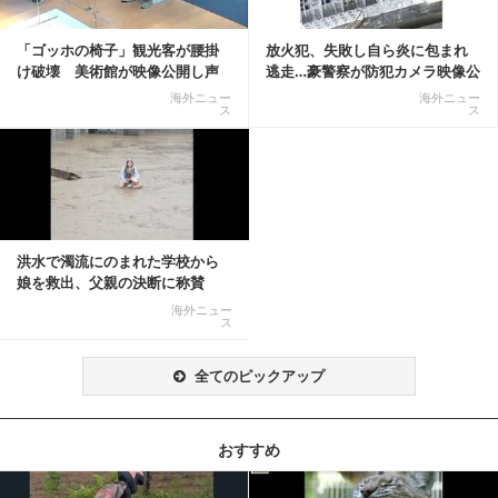
「ゴッホの椅子」観光客が腰掛
放火犯、失敗し自ら炎に包まれ
け破壊 美術館が映像公開し声
逃走…豪警察が防犯カメラ映像公
明「悪夢が現実に」
開
海外ニュー
海外ニュー
ス
ス
洪水で濁流にのまれた学校から
娘を救出、父親の決断に称賛
続々 一部では「危険...
海外ニュー
ス
全てのピックアップ
おすすめ
記事を読む