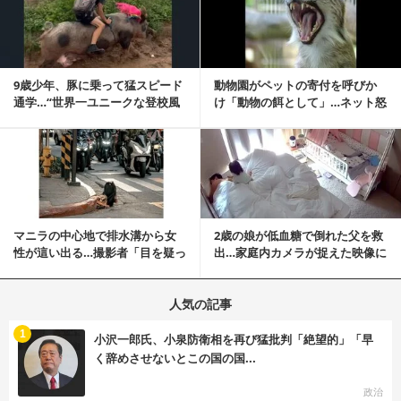
9歳少年、豚に乗って猛スピード
動物園がペットの寄付を呼びか
通学…“世界一ユニークな登校風
け「動物の餌として」…ネット怒
景”が話題に
りの声「ペットは...
記事を読む
マニラの中心地で排水溝から女
2歳の娘が低血糖で倒れた父を救
性が這い出る…撮影者「目を疑っ
出…家庭内カメラが捉えた映像に
た」衝撃の瞬間
称賛の声相次ぐ
人気の記事
む
1
小沢一郎氏、小泉防衛相を再び猛批判「絶望的」「早
く辞めさせないとこの国の国...
政治