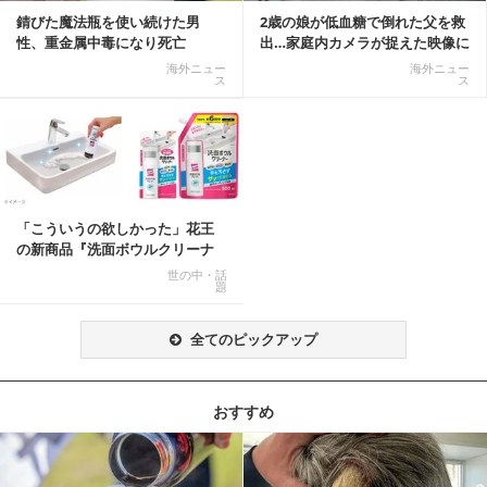
錆びた魔法瓶を使い続けた男
2歳の娘が低血糖で倒れた父を救
性、重金属中毒になり死亡
出…家庭内カメラが捉えた映像に
称賛の声相次ぐ
海外ニュー
海外ニュー
ス
ス
「こういうの欲しかった」花王
の新商品『洗面ボウルクリーナ
ー』がSNSで話題に
世の中・話
題
全てのピックアップ
おすすめ
記事を読む