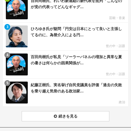
百田尚樹氏、れいわ新選組の新代表を批判「こんなの
が党の代表ってどんなギャグ...
芸能・音楽
む
3
ひろゆき氏が疑問「円安は日本にとって良いと主張し
てるのに、為替介入による円...
世の中・話題
む
4
百田尚樹氏が私見「ソーラーパネルの増加と異常な夏
の暑さは何らかの因果関係が...
世の中・話題
む
5
紀藤正樹氏、実名挙げ自民党議員を評価「過去の失敗
を乗り越え気骨のある政治家...
政治
続きを見る