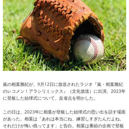
嵐の相葉雅紀が、9月12日に放送されたラジオ『嵐・相葉雅紀
のレコメン！アラシリミックス』（文化放送）に出演。2023年
に登板した始球式について、反省点を明かした。
この日は、2023年に相葉が登板した始球式の思い出を話す場面
があった。相葉は「あれは本当にね、練習しすぎたんだよね。
それだけが悔い残ってます」と告白。相葉は番組の企画で登板