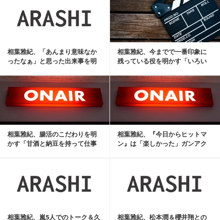
相葉雅紀、「あんまり意味なか
相葉雅紀、今までで一番印象に
ったなぁ」と思った出来事を明
残っている役を明かす「いろい
かす
ろ考えていった末の...
記事を読む
相葉雅紀、腸活のこだわりを明
相葉雅紀、『今日からヒットマ
かす「甘酒と納豆を持って仕事
ン』は「楽しかった」ガンアク
に出ます」
ションへ意欲
記事を読む
相葉雅紀、嵐5人でのトーク＆久
相葉雅紀、松本潤＆櫻井翔との