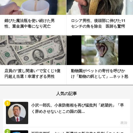
錆びた魔法瓶を使い続けた男
ロシア男性、後頭部に伸びた11
性、重金属中毒になり死亡
センチの角を除去 医師も驚愕
「医師人生で初」
記事を読む
店員の“渡し間違い”で宝くじ1億
動物園がペットの寄付を呼びか
円超え当選！幸運すぎる男性
け「動物の餌として」…ネット怒
「最初はイタズラ...
りの声「ペットは...
人気の記事
む
1
小沢一郎氏、小泉防衛相を再び猛批判「絶望的」「早
く辞めさせないとこの国の国...
政治
む
2