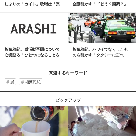
しぶりの「カイト」歌唱は「楽
会話明かす「『どう？順調？』
しかったです」
みたいな」
記事を読む
相葉雅紀、嵐活動再開について
相葉雅紀、ハワイでなくしたも
心境語る「ひとつになることを
のを明かす「タクシーに忘れ
目標に」
た」
関連するキーワード
嵐
相葉雅紀
ピックアップ
記事を読む