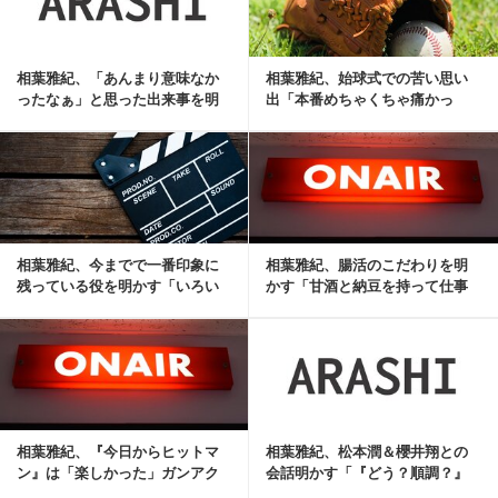
相葉雅紀、「あんまり意味なか
相葉雅紀、始球式での苦い思い
ったなぁ」と思った出来事を明
出「本番めちゃくちゃ痛かっ
かす
た」
記事を読む
相葉雅紀、今までで一番印象に
相葉雅紀、腸活のこだわりを明
残っている役を明かす「いろい
かす「甘酒と納豆を持って仕事
ろ考えていった末の...
に出ます」
記事を読む
相葉雅紀、『今日からヒットマ
相葉雅紀、松本潤＆櫻井翔との
ン』は「楽しかった」ガンアク
会話明かす「『どう？順調？』
ションへ意欲
みたいな」