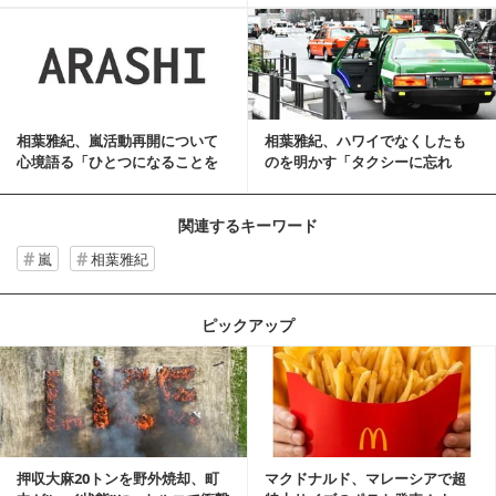
記事を読む
相葉雅紀、嵐活動再開について
相葉雅紀、ハワイでなくしたも
心境語る「ひとつになることを
のを明かす「タクシーに忘れ
目標に」
た」
関連するキーワード
嵐
相葉雅紀
ピックアップ
記事を読む
押収大麻20トンを野外焼却、町
マクドナルド、マレーシアで超