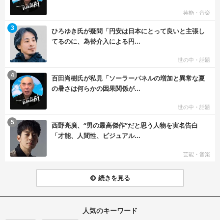
芸能・音楽
む
3
ひろゆき氏が疑問「円安は日本にとって良いと主張し
てるのに、為替介入による円...
世の中・話題
む
4
百田尚樹氏が私見「ソーラーパネルの増加と異常な夏
の暑さは何らかの因果関係が...
世の中・話題
む
5
西野亮廣、“男の最高傑作”だと思う人物を実名告白
「才能、人間性、ビジュアル...
芸能・音楽
続きを見る
人気のキーワード