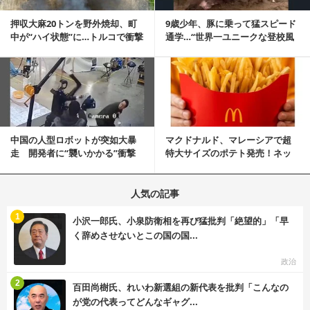
押収大麻20トンを野外焼却、町
9歳少年、豚に乗って猛スピード
中が“ハイ状態”に…トルコで衝撃
通学…“世界一ユニークな登校風
的な事態発生
景”が話題に
記事を読む
中国の人型ロボットが突如大暴
マクドナルド、マレーシアで超
走 開発者に“襲いかかる”衝撃
特大サイズのポテト発売！ネッ
映像が話題に
ト反響「ヤバすぎる」
人気の記事
む
1
小沢一郎氏、小泉防衛相を再び猛批判「絶望的」「早
く辞めさせないとこの国の国...
政治
む
2
百田尚樹氏、れいわ新選組の新代表を批判「こんなの
が党の代表ってどんなギャグ...