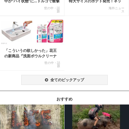
中が“ハイ状態”に…トルコで衝撃
特大サイズのポテト発売！ネッ
的な事態発生
ト反響「ヤバすぎる」
世の中・話
海外ニュー
題
ス
「こういうの欲しかった」花王
の新商品『洗面ボウルクリーナ
ー』がSNSで話題に
世の中・話
題
全てのピックアップ
おすすめ
記事を読む