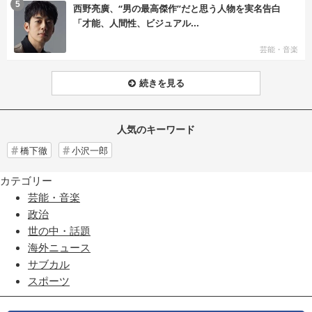
む
5
西野亮廣、“男の最高傑作”だと思う人物を実名告白
「才能、人間性、ビジュアル...
芸能・音楽
続きを見る
人気のキーワード
橋下徹
小沢一郎
カテゴリー
芸能・音楽
政治
世の中・話題
海外ニュース
サブカル
スポーツ