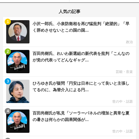
人気の記事
む
1
小沢一郎氏、小泉防衛相を再び猛批判「絶望的」「早
く辞めさせないとこの国の国...
政治
む
2
百田尚樹氏、れいわ新選組の新代表を批判「こんなの
が党の代表ってどんなギャグ...
芸能・音楽
む
3
ひろゆき氏が疑問「円安は日本にとって良いと主張し
てるのに、為替介入による円...
世の中・話題
む
4
百田尚樹氏が私見「ソーラーパネルの増加と異常な夏
の暑さは何らかの因果関係が...
世の中・話題