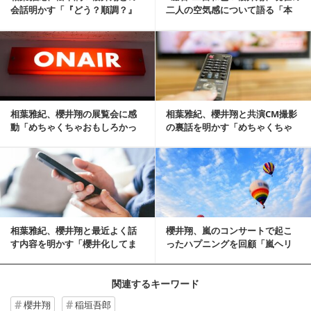
会話明かす「『どう？順調？』
二人の空気感について語る「本
みたいな」
人たちは割と普通」
記事を読む
相葉雅紀、櫻井翔の展覧会に感
相葉雅紀、櫻井翔と共演CM撮影
動「めちゃくちゃおもしろかっ
の裏話を明かす「めちゃくちゃ
た」
楽しかったけどめ...
記事を読む
相葉雅紀、櫻井翔と最近よく話
櫻井翔、嵐のコンサートで起こ
す内容を明かす「櫻井化してま
ったハプニングを回顧「嵐ヘリ
す」
ウム事件」
関連するキーワード
櫻井翔
稲垣吾郎