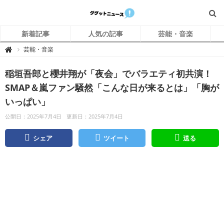
新着記事
人気の記事
芸能・音楽
グ
芸能・音楽

グ
ッ
ト
稲垣吾郎と櫻井翔が「夜会」でバラエティ初共演！
ニ
ュ
ー
SMAP＆嵐ファン騒然「こんな日が来るとは」「胸が
ス
いっぱい」
公開日：2025年7月4日
更新日：2025年7月4日
シェア
ツイート
送る