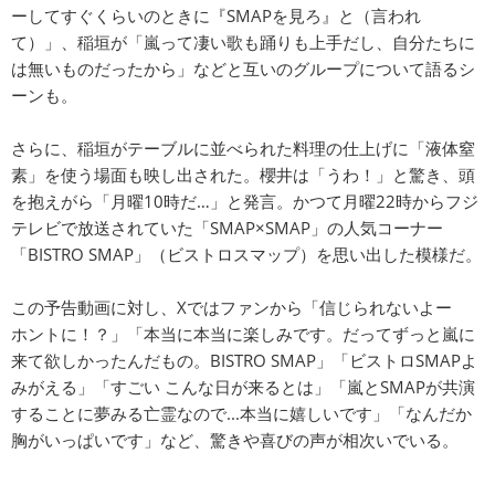
ーしてすぐくらいのときに『SMAPを見ろ』と（言われ
て）」、稲垣が「嵐って凄い歌も踊りも上手だし、自分たちに
は無いものだったから」などと互いのグループについて語るシ
ーンも。
さらに、稲垣がテーブルに並べられた料理の仕上げに「液体窒
素」を使う場面も映し出された。櫻井は「うわ！」と驚き、頭
を抱えがら「月曜10時だ…」と発言。かつて月曜22時からフジ
テレビで放送されていた「SMAP×SMAP」の人気コーナー
「BISTRO SMAP」（ビストロスマップ）を思い出した模様だ。
この予告動画に対し、Xではファンから「信じられないよー
ホントに！？」「本当に本当に楽しみです。だってずっと嵐に
来て欲しかったんだもの。BISTRO SMAP」「ビストロSMAPよ
みがえる」「すごい こんな日が来るとは」「嵐とSMAPが共演
することに夢みる亡霊なので...本当に嬉しいです」「なんだか
胸がいっぱいです」など、驚きや喜びの声が相次いでいる。