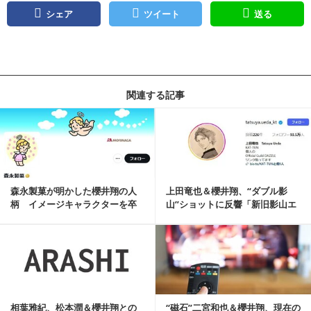
シェア
ツイート
送る
関連する記事
記事を読む
森永製菓が明かした櫻井翔の人
上田竜也＆櫻井翔、“ダブル影
柄 イメージキャラクターを卒
山”ショットに反響「新旧影山エ
業
モい」「夢の共演」
記事を読む
相葉雅紀、松本潤＆櫻井翔との
“磁石”二宮和也＆櫻井翔、現在の