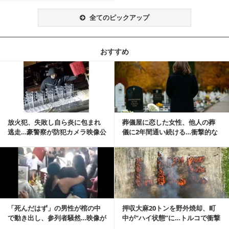
全てのピックアップ
おすすめ
記事を読む
放火犯、失敗し自ら炎に包まれ
葬儀屋に恋した女性、他人の葬
逃走…豪警察が防犯カメラ映像公
儀に2年間通い続ける…衝撃的な
開
結末に
記事を読む
「死んだはず」の男性が棺の中
押収大麻20トンを野外焼却、町
で動き出し、参列者騒然…映像が
中が“ハイ状態”に…トルコで衝撃
拡散
的な事態発生