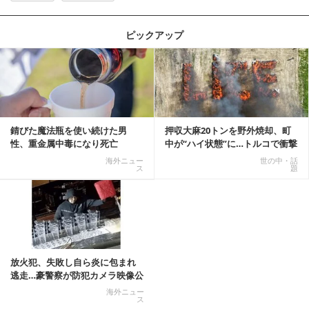
ピックアップ
記事を読む
錆びた魔法瓶を使い続けた男
押収大麻20トンを野外焼却、町
性、重金属中毒になり死亡
中が“ハイ状態”に…トルコで衝撃
的な事態発生
海外ニュー
世の中・話
ス
題
放火犯、失敗し自ら炎に包まれ
逃走…豪警察が防犯カメラ映像公
開
海外ニュー
ス