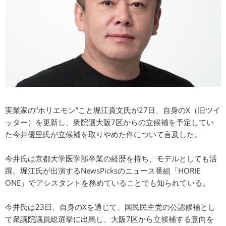
実業家の“ホリエモン”こと堀江貴文氏が27日、自身のX（旧ツイ
ッター）を更新し、衆院選大阪7区からの立候補を予定してい
た今井優里氏が立候補を取りやめた件について言及した。
今井氏は京都大学医学部卒業の経歴を持ち、モデルとしても活
躍。堀江氏が出演するNewsPicksのニュース番組「HORIE
ONE」でアシスタントを務めていることでも知られている。
今井氏は23日、自身のXを通じて、国民民主党の公認候補とし
て衆議院議員総選挙に出馬し、大阪7区から立候補する意向を