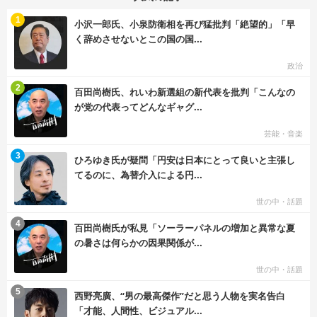
む
1
小沢一郎氏、小泉防衛相を再び猛批判「絶望的」「早
く辞めさせないとこの国の国...
政治
む
2
百田尚樹氏、れいわ新選組の新代表を批判「こんなの
が党の代表ってどんなギャグ...
芸能・音楽
む
3
ひろゆき氏が疑問「円安は日本にとって良いと主張し
てるのに、為替介入による円...
世の中・話題
む
4
百田尚樹氏が私見「ソーラーパネルの増加と異常な夏
の暑さは何らかの因果関係が...
世の中・話題
む
5
西野亮廣、“男の最高傑作”だと思う人物を実名告白
「才能、人間性、ビジュアル...