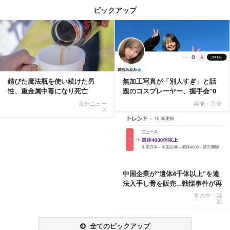
ピックアップ
記事を読む
錆びた魔法瓶を使い続けた男
無加工写真が「別人すぎ」と話
性、重金属中毒になり死亡
題のコスプレーヤー、握手会“0
人”を報告「中止...
海外ニュー
芸能・音楽
ス
記事を読む
中国企業が“遺体4千体以上”を違
法入手し骨を販売…戦慄事件が再
燃、Xでトレ...
世の中・話
題
全てのピックアップ