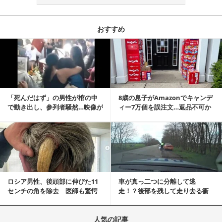
おすすめ
記事を読む
「死んだはず」の男性が棺の中
8歳の息子がAmazonでキャンデ
で動き出し、参列者騒然…映像が
ィー7万個を誤注文…返品不可か
拡散
ら感動の結末へ
記事を読む
ロシア男性、後頭部に伸びた11
車が真っ二つに分離して逃
センチの角を除去 医師も驚愕
走！？後部を残して走り去る衝
「医師人生で初」
撃映像が話題に
人気の記事