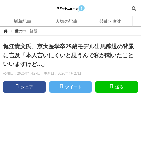
新着記事
人気の記事
芸能・音楽
グ
世の中・話題

グ
ッ
ト
堀江貴文氏、京大医学卒25歳モデル出馬辞退の背景
ニ
ュ
ー
に言及「本人言いにくいと思うんで私が聞いたこと
ス
いいますけど…」
公開日：2026年1月27日
更新日：2026年1月27日
シェア
ツイート
送る