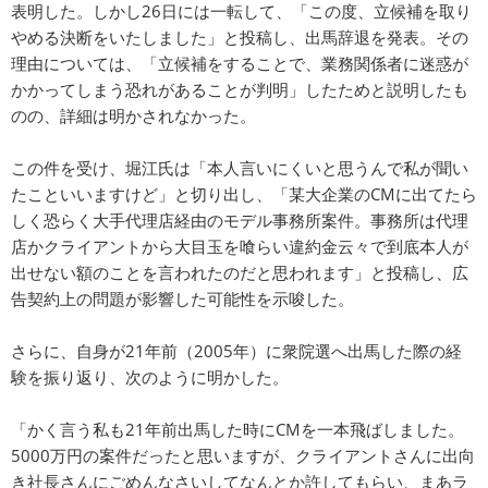
表明した。しかし26日には一転して、「この度、立候補を取り
やめる決断をいたしました」と投稿し、出馬辞退を発表。その
理由については、「立候補をすることで、業務関係者に迷惑が
かかってしまう恐れがあることが判明」したためと説明したも
のの、詳細は明かされなかった。
この件を受け、堀江氏は「本人言いにくいと思うんで私が聞い
たこといいますけど」と切り出し、「某大企業のCMに出てたら
しく恐らく大手代理店経由のモデル事務所案件。事務所は代理
店かクライアントから大目玉を喰らい違約金云々で到底本人が
出せない額のことを言われたのだと思われます」と投稿し、広
告契約上の問題が影響した可能性を示唆した。
さらに、自身が21年前（2005年）に衆院選へ出馬した際の経
験を振り返り、次のように明かした。
「かく言う私も21年前出馬した時にCMを一本飛ばしました。
5000万円の案件だったと思いますが、クライアントさんに出向
き社長さんにごめんなさいしてなんとか許してもらい、まあラ