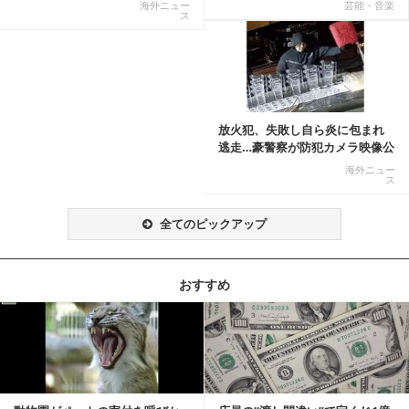
称賛の声相次ぐ
てる話が本当だ...
海外ニュー
芸能・音楽
ス
記事を読む
放火犯、失敗し自ら炎に包まれ
逃走…豪警察が防犯カメラ映像公
開
海外ニュー
ス
全てのピックアップ
おすすめ
記事を読む