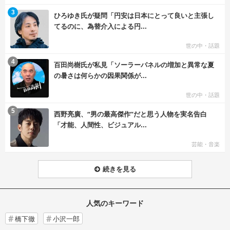
む
3
ひろゆき氏が疑問「円安は日本にとって良いと主張し
てるのに、為替介入による円...
世の中・話題
む
4
百田尚樹氏が私見「ソーラーパネルの増加と異常な夏
の暑さは何らかの因果関係が...
世の中・話題
む
5
西野亮廣、“男の最高傑作”だと思う人物を実名告白
「才能、人間性、ビジュアル...
芸能・音楽
続きを見る
人気のキーワード
橋下徹
小沢一郎