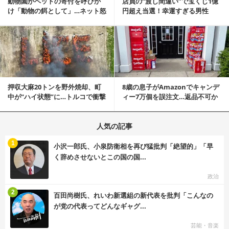
動物園がペットの寄付を呼びか
店員の“渡し間違い”で宝くじ1億
け「動物の餌として」…ネット怒
円超え当選！幸運すぎる男性
りの声「ペットは...
「最初はイタズラ...
記事を読む
押収大麻20トンを野外焼却、町
8歳の息子がAmazonでキャンデ
中が“ハイ状態”に…トルコで衝撃
ィー7万個を誤注文…返品不可か
的な事態発生
ら感動の結末へ
人気の記事
む
1
小沢一郎氏、小泉防衛相を再び猛批判「絶望的」「早
く辞めさせないとこの国の国...
政治
む
2
百田尚樹氏、れいわ新選組の新代表を批判「こんなの
が党の代表ってどんなギャグ...
芸能・音楽