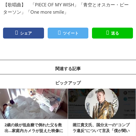
【歌唱曲】 「PIECE OF MY WISH」「青空とオスカー・ピー
ターソン」「One more smile」
シェア
ツイート
送る
関連する記事
ピックアップ
記事を読む
2歳の娘が低血糖で倒れた父を救
堀江貴文氏、国分太一の“コンプ
出…家庭内カメラが捉えた映像に
ラ違反”について言及「僕が聞い