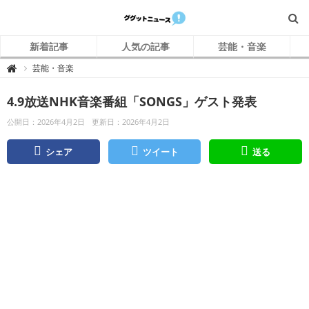
新着記事
人気の記事
芸能・音楽
グ
芸能・音楽

グ
ッ
ト
4.9放送NHK音楽番組「SONGS」ゲスト発表
ニ
ュ
ー
公開日：2026年4月2日
更新日：2026年4月2日
ス
シェア
ツイート
送る