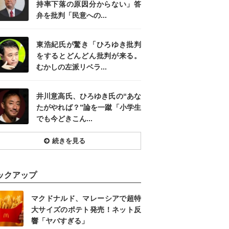
持率下落の原因分からない」答
弁を批判「民意への...
東浩紀氏が驚き「ひろゆき批判
をするとどんどん批判が来る。
むかしの左派リベラ...
井川意高氏、ひろゆき氏の“あな
たがやれば？”論を一蹴「小学生
でも今どきこん...
続きを見る
ックアップ
マクドナルド、マレーシアで超特
大サイズのポテト発売！ネット反
響「ヤバすぎる」