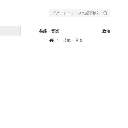
芸能・音楽
政治
グ

芸能・音楽
グ
ッ
ト
ニ
ュ
ー
ス