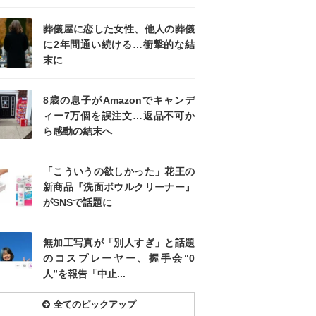
葬儀屋に恋した女性、他人の葬儀
に2年間通い続ける…衝撃的な結
末に
8歳の息子がAmazonでキャンデ
ィー7万個を誤注文…返品不可か
ら感動の結末へ
「こういうの欲しかった」花王の
新商品『洗面ボウルクリーナー』
がSNSで話題に
無加工写真が「別人すぎ」と話題
のコスプレーヤー、握手会“0
人”を報告「中止...
全てのピックアップ