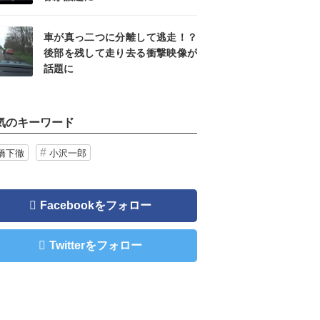
車が真っ二つに分離して逃走！？
後部を残して走り去る衝撃映像が
話題に
気のキーワード
橋下徹
小沢一郎
Facebookをフォロー
Twitterをフォロー