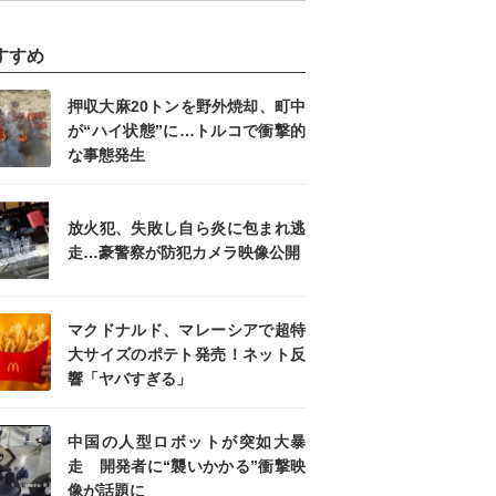
すすめ
押収大麻20トンを野外焼却、町中
が“ハイ状態”に…トルコで衝撃的
な事態発生
放火犯、失敗し自ら炎に包まれ逃
走…豪警察が防犯カメラ映像公開
マクドナルド、マレーシアで超特
大サイズのポテト発売！ネット反
響「ヤバすぎる」
中国の人型ロボットが突如大暴
走 開発者に“襲いかかる”衝撃映
像が話題に