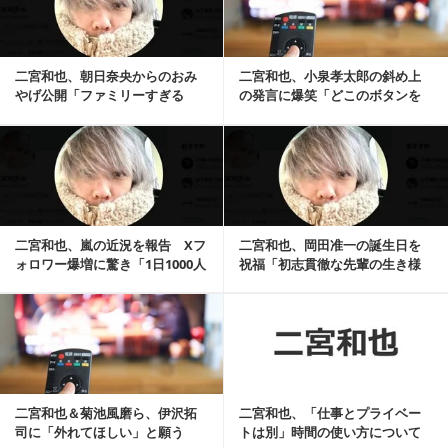
二宮和也、朝日奈央からのおみ
二宮和也、小泉孝太郎の斜め上
やげ公開「ファミリーすぎる
の発言に爆笑「どこのボタンを
ぜ」
押せばそこに繋がるの？」
記事を読む
二宮和也、嵐の近況を報告 Xフ
二宮和也、岡田准一の誕生日を
ォロワー爆増に驚き「1日1000人
祝福「初志貫徹な先輩の生き様
規模でフォ...
に惚れてます」
記事を読む
二宮和也＆菊池風磨ら、伊沢拓
二宮和也、「仕事とプライベー
司に「外れてほしい」と願う
トは別」時間の使い方について