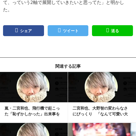
て、っていう2軸で展開していきたいと思ってた」と明かし
た。
シェア
ツイート
送る
関連する記事
記事を読む
嵐・二宮和也、飛行機で起こっ
二宮和也、大野智の変わらなさ
た「恥ずかしかった」出来事を
にびっくり 「なんて可愛い大
告白「隣の席が S...
宮エピ」「時間が戻...
記事を読む