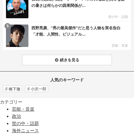
の暑さは何らかの因果関係が...
世の中・話題
む
5
西野亮廣、“男の最高傑作”だと思う人物を実名告白
「才能、人間性、ビジュアル...
芸能・音楽
続きを見る
人気のキーワード
橋下徹
小沢一郎
カテゴリー
芸能・音楽
政治
世の中・話題
海外ニュース