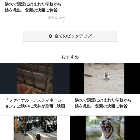
洪水で濁流にのまれた学校から
娘を救出、父親の決断に称賛
続々 一部では「危険...
海外ニュー
ス
全てのピックアップ
おすすめ
記事を読む
「ファイナル・デスティネーシ
洪水で濁流にのまれた学校から
ョン」上映中に天井が崩落…映画
娘を救出、父親の決断に称賛
と現実の重なりに...
続々 一部では「危険...
記事を読む