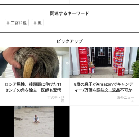
「笑った」「かわい...
持論明かす
関連するキーワード
二宮和也
嵐
ピックアップ
記事を読む
ロシア男性、後頭部に伸びた11
8歳の息子がAmazonでキャンデ
センチの角を除去 医師も驚愕
ィー7万個を誤注文…返品不可か
「医師人生で初」
ら感動の結末へ
世の中・話
海外ニュー
題
ス