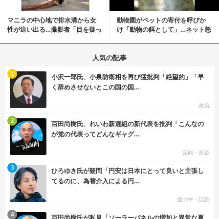
マニラの中心地で排水溝から女
動物園がペットの寄付を呼びか
性が這い出る…撮影者「目を疑っ
け「動物の餌として」…ネット怒
た」衝撃の瞬間
りの声「ペットは...
人気の記事
む
1
小沢一郎氏、小泉防衛相を再び猛批判「絶望的」「早
く辞めさせないとこの国の国...
政治
む
2
百田尚樹氏、れいわ新選組の新代表を批判「こんなの
が党の代表ってどんなギャグ...
芸能・音楽
む
3
ひろゆき氏が疑問「円安は日本にとって良いと主張し
てるのに、為替介入による円...
世の中・話題
む
4
百田尚樹氏が私見「ソーラーパネルの増加と異常な夏