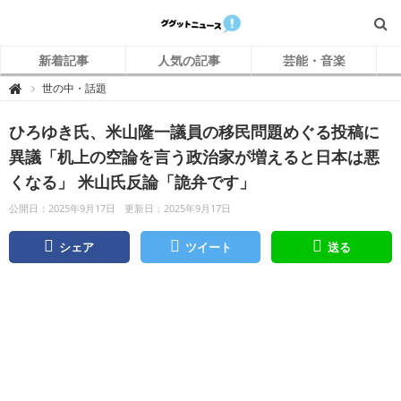
新着記事
人気の記事
芸能・音楽
グ
世の中・話題

グ
ッ
ト
ひろゆき氏、米山隆一議員の移民問題めぐる投稿に
ニ
ュ
ー
異議「机上の空論を言う政治家が増えると日本は悪
ス
くなる」 米山氏反論「詭弁です」
公開日：2025年9月17日
更新日：2025年9月17日
シェア
ツイート
送る