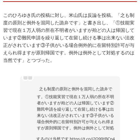
このひろゆき氏の投稿に対し、米山氏は反論を投稿。「之も制
度の原則と例外を混同した詭弁です」と書き出し、「①技能実
習で現在１万人弱の所在不明者がいますが殆どの人は帰国して
います②難民申請を繰り返して在留し続ける事は出来ない法改
正がされています③子供がいる場合例外的に在留特別許可が与
えられ得ますが原則帰国です。例外は例外として対処するのは
当然です」とつづった。
之も制度の原則と例外を混同した詭弁で
す。①技能実習で現在１万人弱の所在不明
者がいますが殆どの人は帰国しています②
難民申請を繰り返して在留し続ける事は出
来ない法改正がされています③子供がいる
場合例外的に在留特別許可が与えられ得ま
すが原則帰国です。例外は例外として対処
するのは当然です
https://t.co/i2O99YBCn4