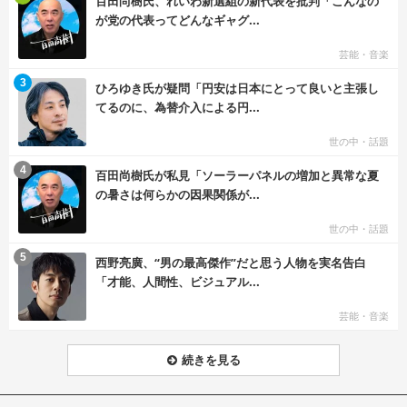
百田尚樹氏、れいわ新選組の新代表を批判「こんなの
が党の代表ってどんなギャグ...
芸能・音楽
む
3
ひろゆき氏が疑問「円安は日本にとって良いと主張し
てるのに、為替介入による円...
世の中・話題
む
4
百田尚樹氏が私見「ソーラーパネルの増加と異常な夏
の暑さは何らかの因果関係が...
世の中・話題
む
5
西野亮廣、“男の最高傑作”だと思う人物を実名告白
「才能、人間性、ビジュアル...
芸能・音楽
続きを見る