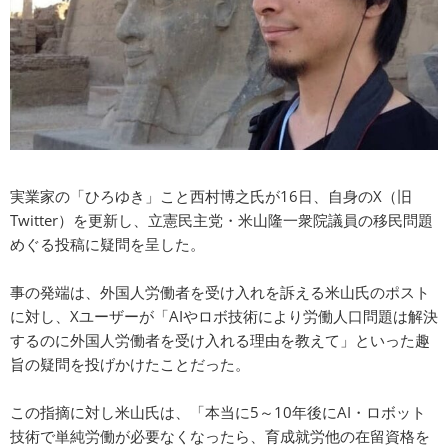
実業家の「ひろゆき」こと西村博之氏が16日、自身のX（旧
Twitter）を更新し、立憲民主党・米山隆一衆院議員の移民問題
めぐる投稿に疑問を呈した。
事の発端は、外国人労働者を受け入れを訴える米山氏のポスト
に対し、Xユーザーが「AIやロボ技術により労働人口問題は解決
するのに外国人労働者を受け入れる理由を教えて」といった趣
旨の疑問を投げかけたことだった。
この指摘に対し米山氏は、「本当に5～10年後にAI・ロボット
技術で単純労働が必要なくなったら、育成就労他の在留資格を