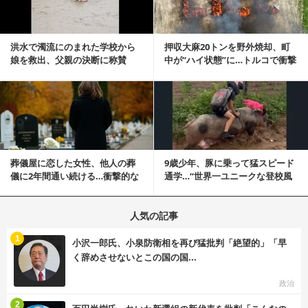
洪水で濁流にのまれた学校から
押収大麻20トンを野外焼却、町
娘を救出、父親の決断に称賛
中が“ハイ状態”に…トルコで衝撃
続々 一部では「危険...
的な事態発生
記事を読む
葬儀屋に恋した女性、他人の葬
9歳少年、豚に乗って猛スピード
儀に2年間通い続ける…衝撃的な
通学…“世界一ユニークな登校風
結末に
景”が話題に
人気の記事
む
1
小沢一郎氏、小泉防衛相を再び猛批判「絶望的」「早
く辞めさせないとこの国の国...
政治
む
2