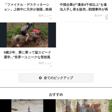
「ファイナル・デスティネーシ
中国企業が“遺体4千体以上”を違
ョン」上映中に天井が崩落…映画
法入手し骨を販売…戦慄事件が再
と現実の重なりに...
燃、Xでトレ...
海外ニュー
世の中・話
ス
題
9歳少年、豚に乗って猛スピード
通学…“世界一ユニークな登校風
景”が話題に
海外ニュー
ス
全てのピックアップ
おすすめ
記事を読む