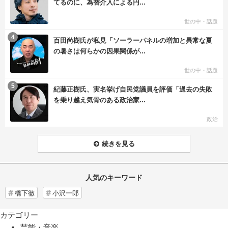
てるのに、為替介入による円...
世の中・話題
む
4
百田尚樹氏が私見「ソーラーパネルの増加と異常な夏
の暑さは何らかの因果関係が...
世の中・話題
む
5
紀藤正樹氏、実名挙げ自民党議員を評価「過去の失敗
を乗り越え気骨のある政治家...
政治
続きを見る
人気のキーワード
橋下徹
小沢一郎
カテゴリー
芸能・音楽