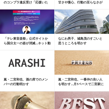
のコンプラ違反受け「応援いた
甘さや慢心、行動の至らなさが
だくことは難し...
全ての原因」…...
記事を読む
「テレ東音楽祭」公式サイトか
なにわ男子、城島茂のすごいと
ら国分太一の姿が消滅…ネット動
思うところを明かす
揺「広末涼子も国...
記事を読む
嵐・二宮和也、酒の席でのメン
嵐・二宮和也、一番仲の良い人
バーの行動明かす
を明かす…月1ペースで二宮家に
泊まりに
記事を読む