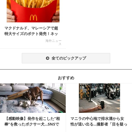
マクドナルド、マレーシアで超
特大サイズのポテト発売！ネッ
ト反響「ヤバすぎる」
海外ニュー
ス
全てのピックアップ
おすすめ
記事を読む
【感動映像】発作を起こした“相
マニラの中心地で排水溝から女
棒”を救ったボクサー犬…SNSで
性が這い出る…撮影者「目を疑っ
称賛の声殺到...
た」衝撃の瞬間