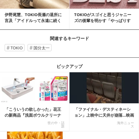
伊野尾慧、TOKIO長瀬の退所に
TOKIOがスゴイと思うジャニー
言及「アイドルって永遠に続く
ズの後輩を明かす「やっぱりす
感覚があるかも...
ごいのは…」
関連するキーワード
TOKIO
国分太一
ピックアップ
記事を読む
「こういうの欲しかった」花王
「ファイナル・デスティネーシ
の新商品『洗面ボウルクリーナ
ョン」上映中に天井が崩落…映画
ー』がSNSで話題に
と現実の重なりに...
世の中・話
海外ニュー
題
ス