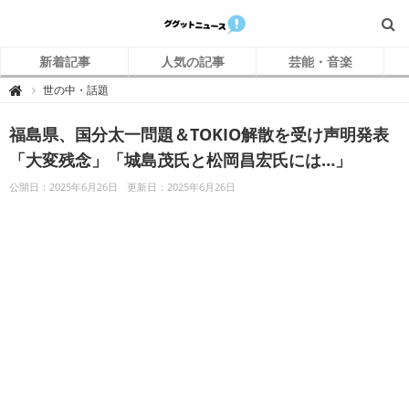
新着記事
人気の記事
芸能・音楽
グ
世の中・話題

グ
ッ
ト
福島県、国分太一問題＆TOKIO解散を受け声明発表
ニ
ュ
ー
「大変残念」「城島茂氏と松岡昌宏氏には…」
ス
公開日：2025年6月26日
更新日：2025年6月26日