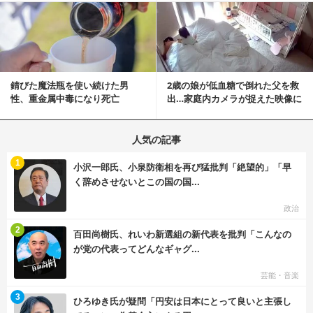
記事を読む
錆びた魔法瓶を使い続けた男
2歳の娘が低血糖で倒れた父を救
性、重金属中毒になり死亡
出…家庭内カメラが捉えた映像に
称賛の声相次ぐ
人気の記事
む
1
小沢一郎氏、小泉防衛相を再び猛批判「絶望的」「早
く辞めさせないとこの国の国...
政治
む
2
百田尚樹氏、れいわ新選組の新代表を批判「こんなの
が党の代表ってどんなギャグ...
芸能・音楽
む
3
ひろゆき氏が疑問「円安は日本にとって良いと主張し